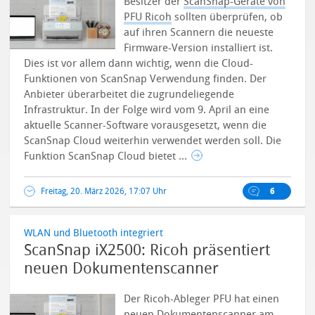
Besitzer der
ScanSnap-Geräte von
PFU Ricoh
sollten überprüfen, ob
auf ihren Scannern die neueste
Firmware-Version installiert ist.
Dies ist vor allem dann wichtig, wenn die Cloud-
Funktionen von ScanSnap Verwendung finden. Der
Anbieter überarbeitet die zugrundeliegende
Infrastruktur. In der Folge wird vom 9. April an eine
aktuelle Scanner-Software vorausgesetzt, wenn die
ScanSnap Cloud weiterhin verwendet werden soll. Die
Funktion ScanSnap Cloud bietet ...
Freitag, 20. März 2026, 17:07 Uhr
6
WLAN und Bluetooth integriert
ScanSnap iX2500: Ricoh präsentiert
neuen Dokumentenscanner
Der Ricoh-Ableger PFU hat einen
neuen Dokumentenscanner am