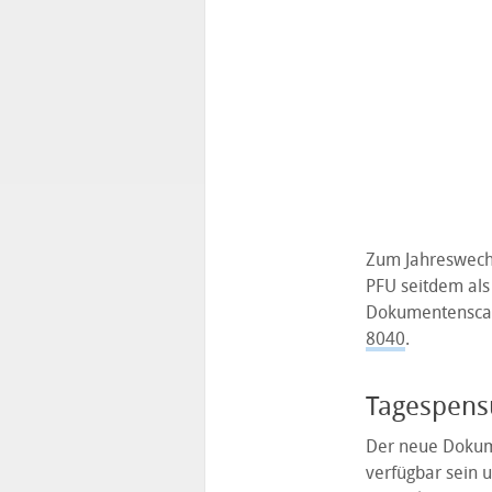
Zum Jahreswechs
PFU seitdem als
Dokumentenscan
8040
.
Tagespensu
Der neue Dokum
verfügbar sein u