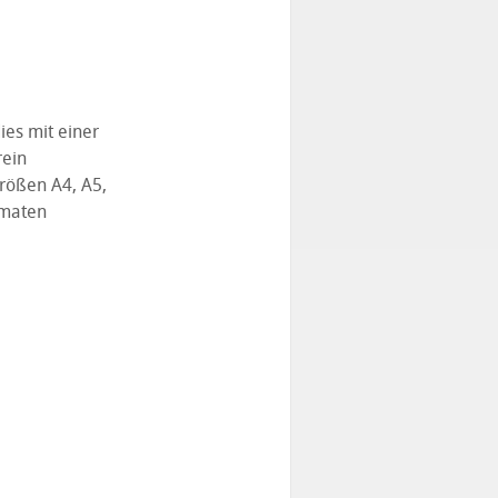
es mit einer
rein
rößen A4, A5,
rmaten