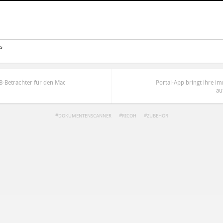
s
UB-Betrachter für den Mac
Portal-App bringt ihre i
au
DOKUMENTENSCANNER
RICOH
ZUBEHÖR
ren
Datenschutzbestimmungen
zu