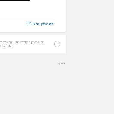
Fehler gefunden?
mmersiven Soundwelten jetzt auch
f den Mac