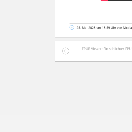
25. Mai 2023 um 13:59 Uhr von Nicola
EPUB Viewer: Ein schlichter EP
DEINE ANMERKUNG ZUM ARTIKEL
Mit Absendung stimmst du unse