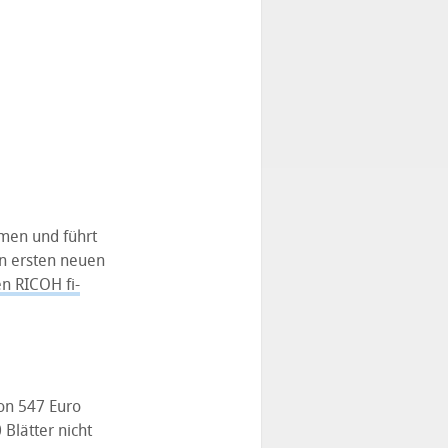
men und führt
en ersten neuen
n RICOH fi-
on 547 Euro
Blätter nicht