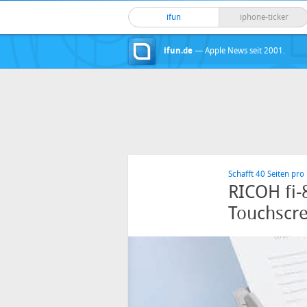
ifun
iphone-ticker
ifun.de
— Apple News seit 2001.
Schafft 40 Seiten pro
RICOH fi
Touchscr