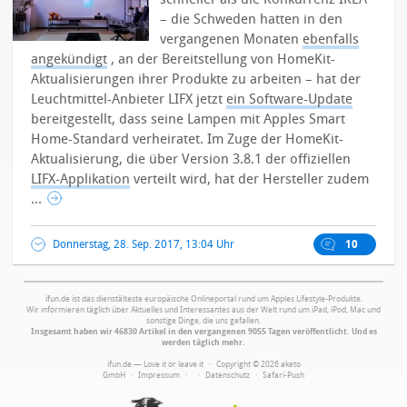
– die Schweden hatten in den
vergangenen Monaten
ebenfalls
angekündigt
, an der Bereitstellung von HomeKit-
Aktualisierungen ihrer Produkte zu arbeiten – hat der
Leuchtmittel-Anbieter LIFX jetzt
ein Software-Update
bereitgestellt, dass seine Lampen mit Apples Smart
Home-Standard verheiratet.
Im Zuge der HomeKit-
Aktualisierung, die über Version 3.8.1 der offiziellen
LIFX-Applikation
verteilt wird, hat der Hersteller zudem
...
Donnerstag, 28. Sep. 2017, 13:04 Uhr
10
ifun.de ist das dienstälteste europäische Onlineportal rund um Apples Lifestyle-Produkte.
Wir informieren täglich über Aktuelles und Interessantes aus der Welt rund um iPad, iPod, Mac und
sonstige Dinge, die uns gefallen.
Insgesamt haben wir 46830 Artikel in den vergangenen 9055 Tagen veröffentlicht. Und es
werden täglich mehr.
ifun.de — Love it or leave it · Copyright © 2026 aketo
GmbH ·
Impressum
·
·
Datenschutz
·
Safari-Push