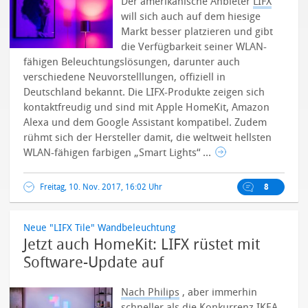
Der amerikanische Anbieter
LIFX
will sich auch auf dem hiesige
Markt besser platzieren und gibt
die Verfügbarkeit seiner WLAN-
fähigen Beleuchtungslösungen, darunter auch
verschiedene Neuvorstelllungen, offiziell in
Deutschland bekannt. Die LIFX-Produkte zeigen sich
kontaktfreudig und sind mit Apple HomeKit, Amazon
Alexa und dem Google Assistant kompatibel. Zudem
rühmt sich der Hersteller damit, die weltweit hellsten
WLAN-fähigen farbigen „Smart Lights“ ...
Freitag, 10. Nov. 2017, 16:02 Uhr
8
Neue "LIFX Tile" Wandbeleuchtung
Jetzt auch HomeKit: LIFX rüstet mit
Software-Update auf
Nach Philips
, aber immerhin
schneller als die Konkurrenz IKEA