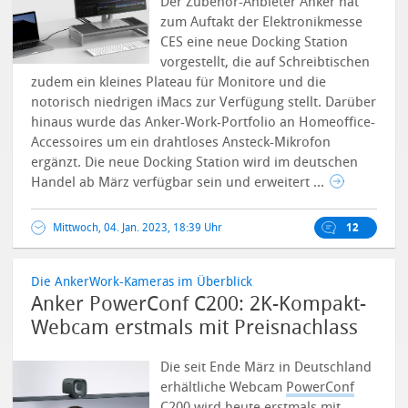
Der Zubehör-Anbieter Anker hat
zum Auftakt der Elektronikmesse
CES eine neue Docking Station
vorgestellt, die auf Schreibtischen
zudem ein kleines Plateau für Monitore und die
notorisch niedrigen iMacs zur Verfügung stellt. Darüber
hinaus wurde das Anker-Work-Portfolio an Homeoffice-
Accessoires um ein drahtloses Ansteck-Mikrofon
ergänzt. Die neue Docking Station wird im deutschen
Handel ab März verfügbar sein und erweitert ...
Mittwoch, 04. Jan. 2023, 18:39 Uhr
12
Die AnkerWork-Kameras im Überblick
Anker PowerConf C200: 2K-Kompakt-
Webcam erstmals mit Preisnachlass
Die seit Ende März in Deutschland
erhältliche Webcam
PowerConf
C200
wird heute erstmals mit