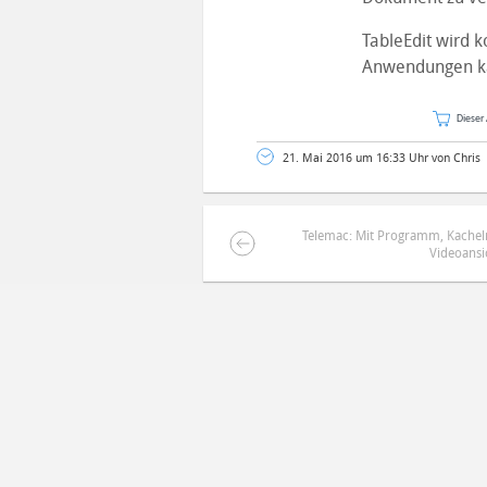
TableEdit wird 
Anwendungen ka
Dieser 
21. Mai 2016 um 16:33 Uhr von Chris
Telemac: Mit Programm, Kachel
Videoansi
DEINE ANMERKUNG ZUM ARTIKEL
Mit Absendung stimmst du unse