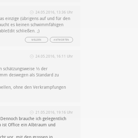
24.05.2016, 13:36 Uhr
as einzige (übrigens auf und für den
raucht es keinen schwimmfähigen
leEdit schließen. ;)
MELDEN
ANTWORTEN
24.05.2016, 16:11 Uhr
an schätzungsweise ⅓ der
ramm deswegen als Standard zu
abellen, ohne den Verkrampfungen
.
21.05.2016, 19:16 Uhr
 Dennoch brauche ich gelegentlich
n ist Office ein Albtraum und
cht vor, mit den grossen in