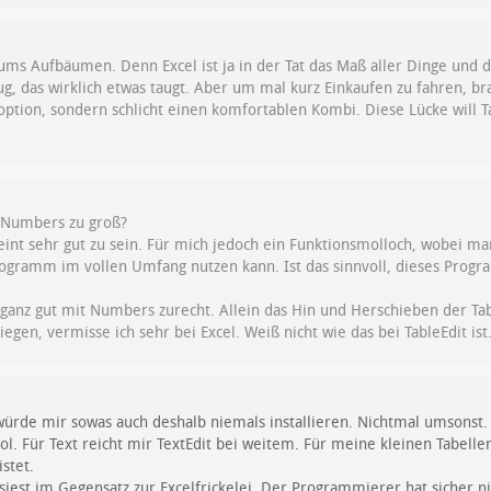
 ums Aufbäumen. Denn Excel ist ja in der Tat das Maß aller Dinge und d
g, das wirklich etwas taugt. Aber um mal kurz Einkaufen zu fahren, b
tion, sondern schlicht einen komfortablen Kombi. Diese Lücke will Tab
 Numbers zu groß?
heint sehr gut zu sein. Für mich jedoch ein Funktionsmolloch, wobei m
ogramm im vollen Umfang nutzen kann. Ist das sinnvoll, dieses Prog
ganz gut mit Numbers zurecht. Allein das Hin und Herschieben der T
egen, vermisse ich sehr bei Excel. Weiß nicht wie das bei TableEdit ist
 würde mir sowas auch deshalb niemals installieren. Nichtmal umsonst.
l. Für Text reicht mir TextEdit bei weitem. Für meine kleinen Tabelle
stet.
iest im Gegensatz zur Excelfrickelei. Der Programmierer hat sicher ni