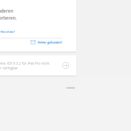
nderen
rtieren.
.
Was ist das?
Fehler gefunden?
eme: iOS 9.3.2 für iPad Pro nicht
r verfügbar