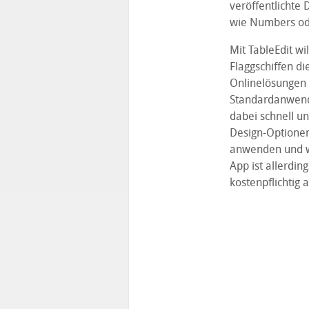
veröffentlichte
wie Numbers oder
Mit TableEdit w
Flaggschiffen d
Onlinelösungen 
Standardanwende
dabei schnell un
Design-Optionen,
anwenden und we
App ist allerdin
kostenpflichtig 