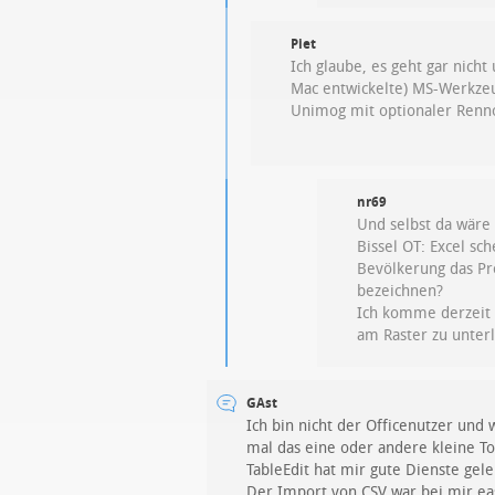
Piet
Ich glaube, es geht gar nicht
Mac entwickelte) MS-Werkzeu
Unimog mit optionaler Rennop
nr69
Und selbst da wäre
Bissel OT: Excel sc
Bevölkerung das Pr
bezeichnen?
Ich komme derzeit 
am Raster zu unterli
GAst
Ich bin nicht der Officenutzer und
mal das eine oder andere kleine Too
TableEdit hat mir gute Dienste gelei
Der Import von CSV war bei mir eas