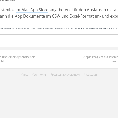
kostenlos
im Mac App Store
angeboten. Für den Austausch mit a
nn die App Dokumente im CSV- und Excel-Format im- und expo
Artikel enthält Affiliate-Links. Wer darüber einkauft unterstützt uns mit einem Teil des unveränderten Kaufpreises
n und einer dynamischen
Apple reagiert auf Probl
cht
meh
MAC
SOFTWARE
TABELLENKALKULATION
TABLEEDIT
ren
Datenschutzbestimmungen
zu