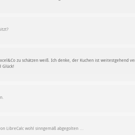
itzt?
cel&Co zu schätzen weiß. Ich denke, der Kuchen ist weitestgehend ver
l Glück!
n.
von LibreCalc wohl sinngemäß abgegolten …