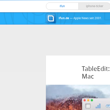
ifun
iphone-ticker
ifun.de
— Apple News seit 2001.
TableEdit
Mac