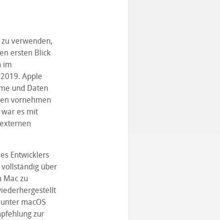
1 zu verwenden,
en ersten Blick
n im
2019. Apple
ume und Daten
ngen vornehmen
 war es mit
 externen
es Entwicklers
 vollständig über
m Mac zu
iederhergestellt
i unter macOS
mpfehlung zur