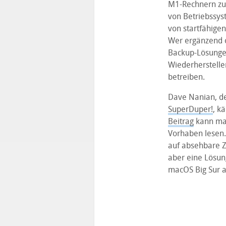
M1-Rechnern zu
von Betriebssys
von startfähige
Wer ergänzend o
Backup-Lösunge
Wiederherstelle
betreiben.
Dave Nanian, de
SuperDuper!
, k
Beitrag
kann man
Vorhaben lesen.
auf absehbare Ze
aber eine Lösun
macOS Big Sur an