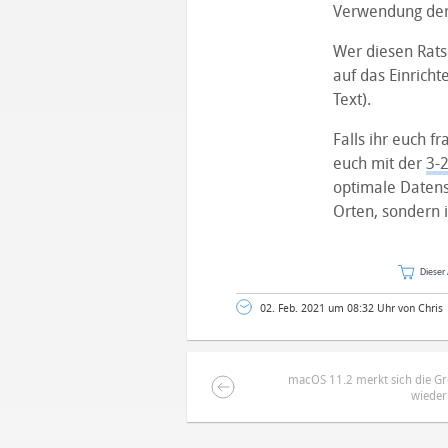
Verwendung der 
Wer diesen Ratsc
auf das Einricht
Text).
Falls ihr euch f
euch mit der
3-2
optimale Datens
Orten, sondern 
Dieser 
02. Feb. 2021 um 08:32 Uhr von Chris
macOS 11.2 merkt sich die Gr
wieder
DEINE ANMERKUNG ZUM ARTIKEL