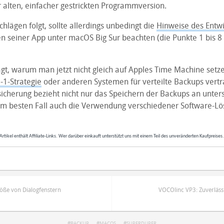
alten, einfacher gestrickten Programmversion.
hlägen folgt, sollte allerdings unbedingt die
Hinweise des Entwi
en seiner App unter macOS Big Sur beachten (die Punkte 1 bis 8
ragt, warum man jetzt nicht gleich auf Apples Time Machine setze
-1-Strategie
oder anderen Systemen für verteilte Backups vertra
icherung bezieht nicht nur das Speichern der Backups an unter
im besten Fall auch die Verwendung verschiedener Software-Lö
Artikel enthält Affiliate-Links. Wer darüber einkauft unterstützt uns mit einem Teil des unveränderten Kaufpreises
öße von Dialogfenstern
VOCOlinc VP3: Zuverläss
BACKUP
MACOS
SUPERDUPER