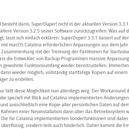
besteht darin, SuperDuper! nicht in der aktuellen Version 3.3.
ältere Version 3.2.5 seiner Software zurückzugreifen. Was auf d
t, lässt sich einfach erklären: SuperDuper! 3.3.1 basiert auf de
it macOS Catalina erforderlichen Anpassungen aus dem Jahr 
 Zusammenhang mit der Trennung der Partitionen für Startvol
 dass die Entwickler von Backup-Programmen massive Anpassu
 gewohnte Funktionsumfang wieder bereitzustellen. Immerhin
dann wieder möglich, vollständig startfähige Kopien auf einem
ger zu erstellen.
r fällt diese Möglichkeit nun allerdings weg. Der Workaround d
 die speziell mit Blick auf Catalina implementierten Änderungen
 und ausschließlich eine Kopie aller persönlichen Daten auf de
im Rahmen einer Neuinstallation dann über das Betriebssystem w
Die für Catalina implementierten Sonderfunktionen sind dabe
r überflüssig, sondern teils auch hinderlich. Daher kommt die E