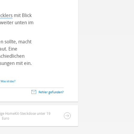
cklers
mit Blick
 weiter unten im
n sollte, macht
ut. Eine
schiedlichen
sungen mit ein.
.
Was ist das?
Fehler gefunden?
ige HomeKit-Steckdose unter 19
Euro