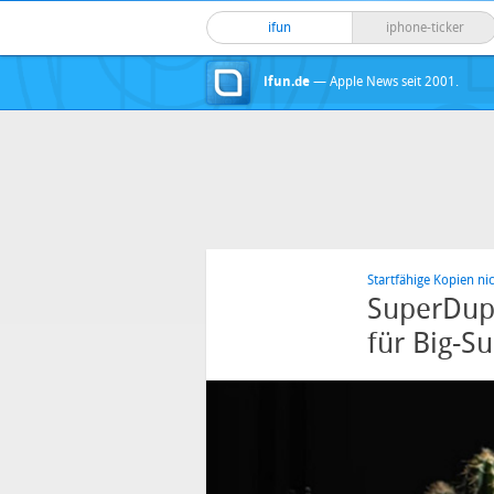
ifun
iphone-ticker
ifun.de
— Apple News seit 2001.
Startfähige Kopien ni
SuperDupe
für Big-S