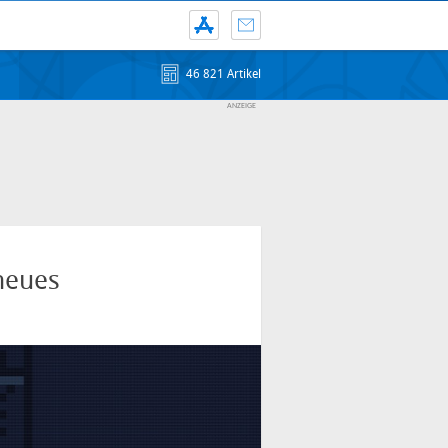
46 821 Artikel
 neues