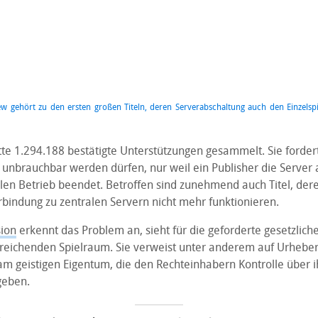
ew gehört zu den ersten großen Titeln, deren Serverabschaltung auch den Einzelspi
atte 1.294.188 bestätigte Unterstützungen gesammelt. Sie fordert
g unbrauchbar werden dürfen, nur weil ein Publisher die Server 
en Betrieb beendet. Betroffen sind zunehmend auch Titel, deren
rbindung zu zentralen Servern nicht mehr funktionieren.
ion
erkennt das Problem an, sieht für die geforderte gesetzliche 
reichenden Spielraum. Sie verweist unter anderem auf Urhebe
am geistigen Eigentum, die den Rechteinhabern Kontrolle über 
geben.