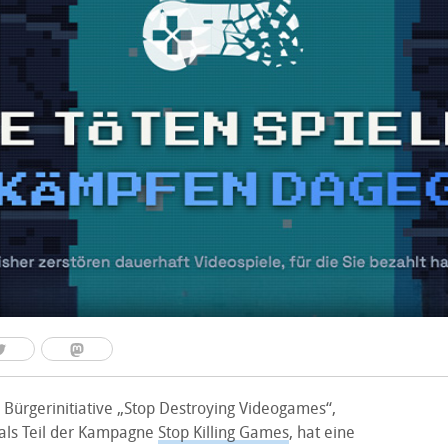
 Bürgerinitiative „Stop Destroying Videogames“,
als Teil der Kampagne
Stop Killing Games
, hat eine