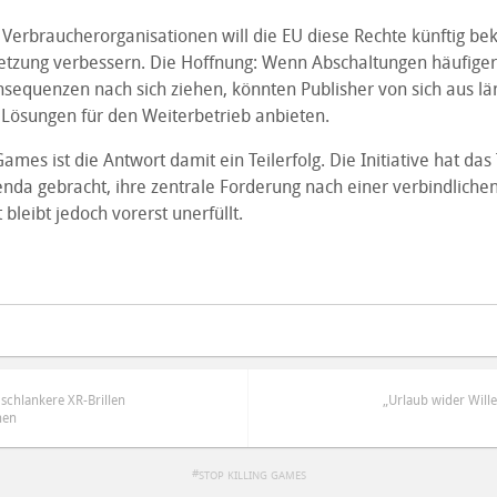
erbraucherorganisationen will die EU diese Rechte künftig b
etzung verbessern. Die Hoffnung: Wenn Abschaltungen häufige
sequenzen nach sich ziehen, könnten Publisher von sich aus lä
 Lösungen für den Weiterbetrieb anbieten.
 Games ist die Antwort damit ein Teilerfolg. Die Initiative hat da
nda gebracht, ihre zentrale Forderung nach einer verbindliche
 bleibt jedoch vorerst unerfüllt.
 schlankere XR-Brillen
„Urlaub wider Wille
hen
STOP KILLING GAMES