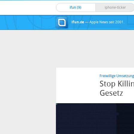
ifun (9)
iphone-ticker
ifun.de
— Apple News seit 2001.
Freiwillige Umsetzung
Stop Kill
Gesetz