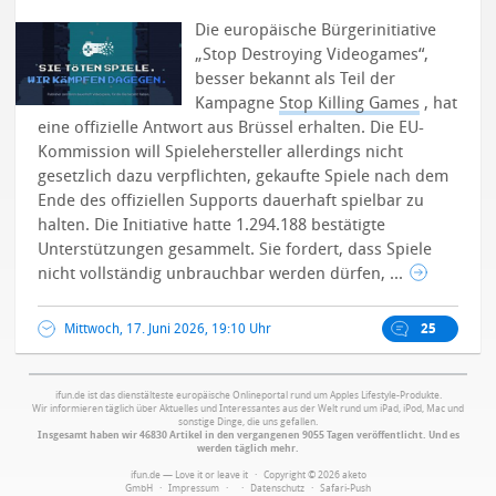
Die europäische Bürgerinitiative
„Stop Destroying Videogames“,
besser bekannt als Teil der
Kampagne
Stop Killing Games
, hat
eine offizielle Antwort aus Brüssel erhalten. Die EU-
Kommission will Spielehersteller allerdings nicht
gesetzlich dazu verpflichten, gekaufte Spiele nach dem
Ende des offiziellen Supports dauerhaft spielbar zu
halten.
Die Initiative hatte 1.294.188 bestätigte
Unterstützungen gesammelt. Sie fordert, dass Spiele
nicht vollständig unbrauchbar werden dürfen, ...
Mittwoch, 17. Juni 2026, 19:10 Uhr
25
ifun.de ist das dienstälteste europäische Onlineportal rund um Apples Lifestyle-Produkte.
Wir informieren täglich über Aktuelles und Interessantes aus der Welt rund um iPad, iPod, Mac und
sonstige Dinge, die uns gefallen.
Insgesamt haben wir 46830 Artikel in den vergangenen 9055 Tagen veröffentlicht. Und es
werden täglich mehr.
ifun.de — Love it or leave it · Copyright © 2026 aketo
GmbH ·
Impressum
·
·
Datenschutz
·
Safari-Push