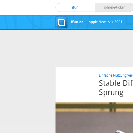
ifun
iphone-ticker
ifun.de
— Apple News seit 2001.
Einfache Nutzung wir
Stable Di
Sprung