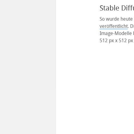
Stable Diff
So wurde heute 
veröffentlicht
. D
Image-Modelle b
512 px x 512 px