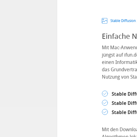
Stable Diffusion
Einfache N
Mit Mac-Anwen
jüngst auf ifun
einen Informati
das Grundvertra
Nutzung von Sta
Stable Dif
Stable Dif
Stable Dif
Mit den Download
Algorithmen lok