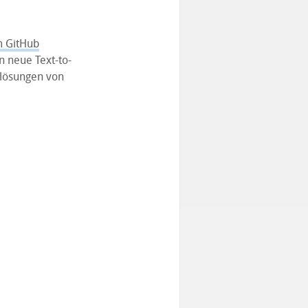
m GitHub
n neue Text-to-
flösungen von