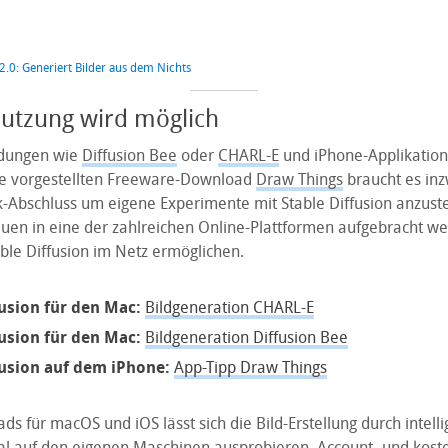
 2.0: Generiert Bilder aus dem Nichts
utzung wird möglich
dungen wie
Diffusion Bee
oder
CHARL-E
und iPhone-Applikatio
.de vorgestellten Freeware-Download
Draw Things
braucht es in
k-Abschluss um eigene Experimente mit Stable Diffusion anzust
uen in eine der zahlreichen Online-Plattformen aufgebracht we
ble Diffusion im Netz ermöglichen.
fusion für den Mac:
Bildgeneration CHARL-E
fusion für den Mac:
Bildgeneration Diffusion Bee
fusion auf dem iPhone:
App-Tipp Draw Things
s für macOS und iOS lässt sich die Bild-Erstellung durch intell
al auf den eigenen Maschinen ausprobieren. Account- und koste