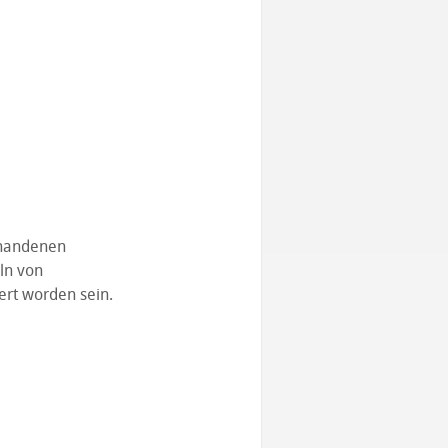
orhandenen
ln von
ert worden sein.