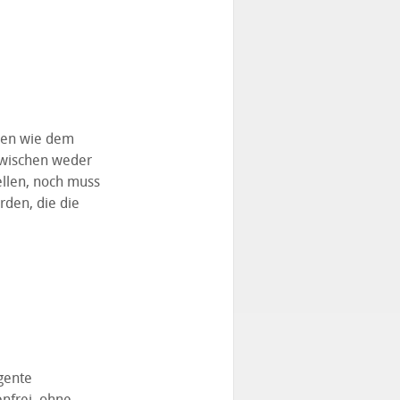
nen wie dem
zwischen weder
ellen, noch muss
rden, die die
igente
nfrei, ohne