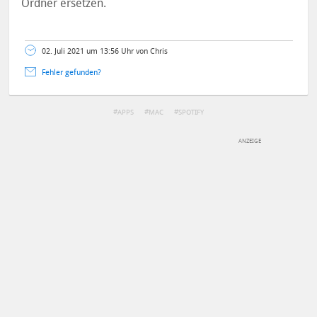
Ordner ersetzen.
02. Juli 2021 um 13:56 Uhr von Chris
Fehler gefunden?
APPS
MAC
SPOTIFY
DEINE ANMERKUNG ZUM ARTIKEL
Mit Absendung stimmst du unseren
Datenschutzbestimmungen
zu