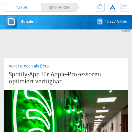
ifun (6)
iphone-ticker
ifun.de
46 827 Artikel
Vorerst noch als Beta
Spotify-App für Apple-Prozessoren
optimiert verfügbar