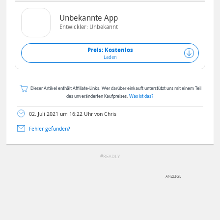
Unbekannte App
Entwickler: Unbekannt
Preis: Kostenlos
Laden
Dieser Artikel enthält Affiliate-Links. Wer darüber einkauft unterstützt uns mit einem Teil
des unveränderten Kaufpreises.
Was ist das?
02. Juli 2021 um 16:22 Uhr von Chris
Fehler gefunden?
READLY
DEINE ANMERKUNG ZUM ARTIKEL