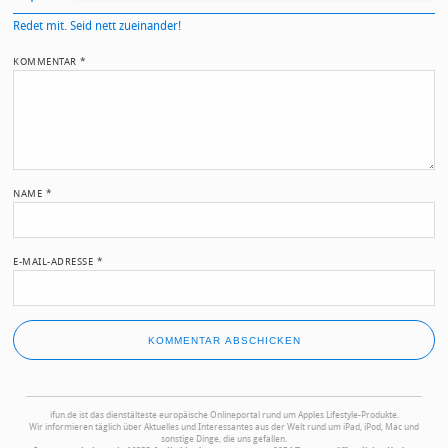
Redet mit. Seid nett zueinander!
KOMMENTAR
*
NAME
*
E-MAIL-ADRESSE
*
ifun.de ist das dienstälteste europäische Onlineportal rund um Apples Lifestyle-Produkte.
Wir informieren täglich über Aktuelles und Interessantes aus der Welt rund um iPad, iPod, Mac und
sonstige Dinge, die uns gefallen.