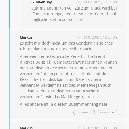
iFunFanBoy
04.07.2021, 12:23 Uhr
Stimme Leomakon voll zu! Zum Glück wird bei
iFun nicht rumgegendert, sonst müsste ich auf
englische Seiten ausweichen…
Markus
03.07.2021, 18:35 Uhr
Es geht mir doch nicht um das Gendern als solches.
Ich tue das situativ korrekt selber auch.
Aber wenn eine technische Zeitschrift schreibt:
(fiktives Beispiel) „Computeranwender:innen können
die Harddisk zum sichern der Benutzer:innendaten
verwenden“, dann geht mir das definitiv auf den
Keks. „Die Harddisk kann zum Daten sichern
verwendet werden“ heisst das. Meinetwegen auch
„Du kannst die Harddisk zum Daten sichern
verwenden“ – wie das MacLife gerne macht.
Alles andere ist in diesem Zusammenhang Käse.
MELDEN
ANTWORTEN
Markus
05.07.2021, 00:39 Uhr