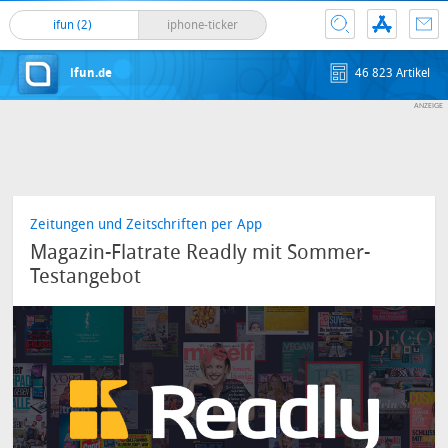
ifun (2)
iphone-ticker
ifun.de
46 823 Artikel
Zeitungen und Zeitschriften per App
Magazin-Flatrate Readly mit Sommer-
Testangebot