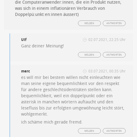
die Computeranwender:innen, die ein Produkt nutzen,
was sich in einem inflationären Verbrauch von
Doppelpü:unkt:en:innen äussert)
MELDEN
ANTWORTEN
Ulf
02.07.2021, 22:25 Uhr
Ganz deiner Meinung!
MELDEN
ANTWORTEN
merc
03.07.2021, 00:35 Uhr
es will mir bei bestem willen nicht einleuchten wie
man seine eigene bequemlichkeit vor den respekt
für andere geschlechtsidentitäten stellen kann.
bequemlichkeit, weil ein doppelpunkt oder ein
asterisk in manchen wörtern auftaucht und den
lesefluss bis zur erfolgten umgewöhnung leicht stört,
wohlgemerkt.
ich schäme mich gerade fremd.
MELDEN
ANTWORTEN