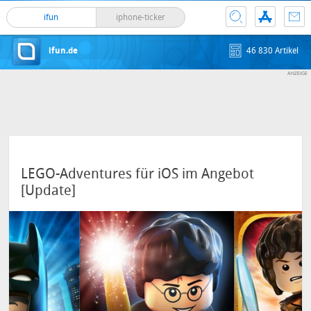
ifun
iphone-ticker
ifun.de
46 830 Artikel
LEGO-Adventures für iOS im Angebot
[Update]