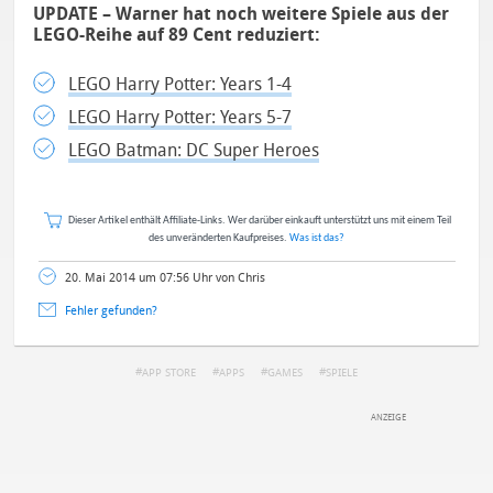
UPDATE – Warner hat noch weitere Spiele aus der
LEGO-Reihe auf 89 Cent reduziert:
LEGO Harry Potter: Years 1-4
LEGO Harry Potter: Years 5-7
LEGO Batman: DC Super Heroes
Dieser Artikel enthält Affiliate-Links. Wer darüber einkauft unterstützt uns mit einem Teil
des unveränderten Kaufpreises.
Was ist das?
20. Mai 2014 um 07:56 Uhr von Chris
Fehler gefunden?
APP STORE
APPS
GAMES
SPIELE
DEINE ANMERKUNG ZUM ARTIKEL