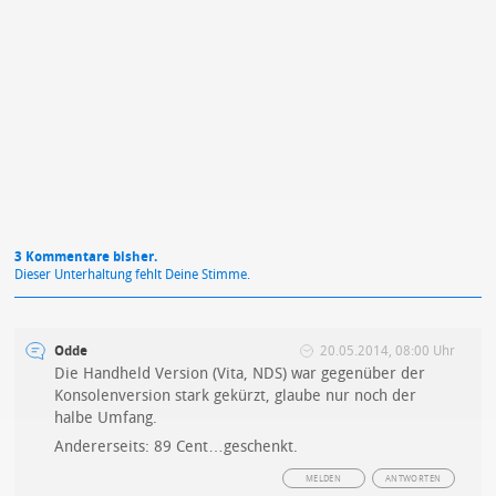
Mit Absendung stimmst du unseren
Datenschutzbestimmungen
zu
"/]
3 Kommentare bisher.
Dieser Unterhaltung fehlt Deine Stimme.
Odde
20.05.2014, 08:00 Uhr
Die Handheld Version (Vita, NDS) war gegenüber der
Konsolenversion stark gekürzt, glaube nur noch der
halbe Umfang.
Andererseits: 89 Cent…geschenkt.
MELDEN
ANTWORTEN