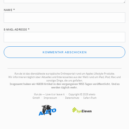
NAME
*
E-MAIL-ADRESSE
*
ifun.de ist das dienstälteste europäische Onlineportal rund um Apples Lifestyle-Produkte.
Wir informieren täglich über Aktuelles und Interessantes aus der Welt rund um iPad, iPod, Mac und
sonstige Dinge, die uns gefallen.
Insgesamt haben wir 46830 Artikel in den vergangenen 9055 Tagen veröffentlicht. Und es
werden täglich mehr.
ifun.de — Love it or leave it · Copyright © 2026 aketo
GmbH ·
Impressum
·
·
Datenschutz
·
Safari-Push