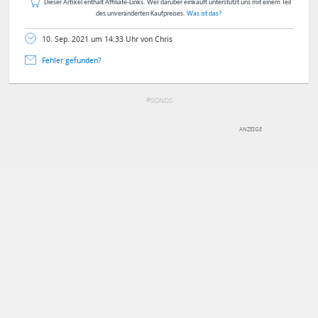
Dieser Artikel enthält Affiliate-Links. Wer darüber einkauft unterstützt uns mit einem Teil
des unveränderten Kaufpreises.
Was ist das?
10. Sep. 2021 um 14:33 Uhr von Chris
Fehler gefunden?
SONOS
DEINE ANMERKUNG ZUM ARTIKEL
Mit Absendung stimmst du unseren
Datenschutzbestimmungen
zu