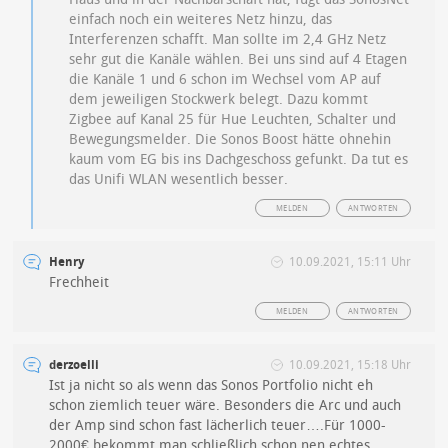
einfach noch ein weiteres Netz hinzu, das
Interferenzen schafft. Man sollte im 2,4 GHz Netz
sehr gut die Kanäle wählen. Bei uns sind auf 4 Etagen
die Kanäle 1 und 6 schon im Wechsel vom AP auf
dem jeweiligen Stockwerk belegt. Dazu kommt
Zigbee auf Kanal 25 für Hue Leuchten, Schalter und
Bewegungsmelder. Die Sonos Boost hätte ohnehin
kaum vom EG bis ins Dachgeschoss gefunkt. Da tut es
das Unifi WLAN wesentlich besser.
MELDEN
ANTWORTEN
Henry
10.09.2021, 15:11 Uhr
Frechheit
MELDEN
ANTWORTEN
derzoelli
10.09.2021, 15:18 Uhr
Ist ja nicht so als wenn das Sonos Portfolio nicht eh
schon ziemlich teuer wäre. Besonders die Arc und auch
der Amp sind schon fast lächerlich teuer….Für 1000-
2000€ bekommt man schließlich schon nen echtes