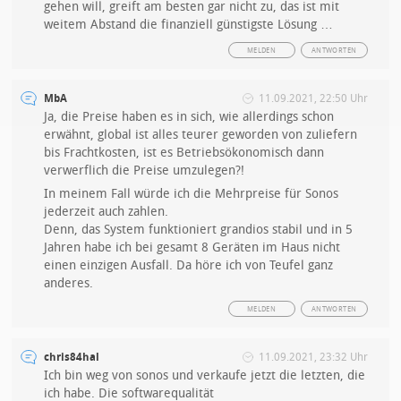
gehen will, greift am besten gar nicht zu, das ist mit
weitem Abstand die finanziell günstigste Lösung …
MELDEN
ANTWORTEN
MbA
11.09.2021, 22:50 Uhr
Ja, die Preise haben es in sich, wie allerdings schon
erwähnt, global ist alles teurer geworden von zuliefern
bis Frachtkosten, ist es Betriebsökonomisch dann
verwerflich die Preise umzulegen?!
In meinem Fall würde ich die Mehrpreise für Sonos
jederzeit auch zahlen.
Denn, das System funktioniert grandios stabil und in 5
Jahren habe ich bei gesamt 8 Geräten im Haus nicht
einen einzigen Ausfall. Da höre ich von Teufel ganz
anderes.
MELDEN
ANTWORTEN
chris84hal
11.09.2021, 23:32 Uhr
Ich bin weg von sonos und verkaufe jetzt die letzten, die
ich habe. Die softwarequalität