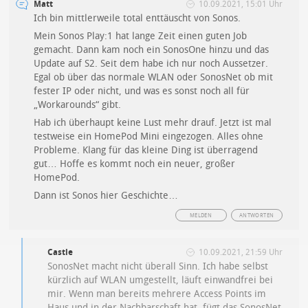
Matt
10.09.2021, 15:01 Uhr
Ich bin mittlerweile total enttäuscht von Sonos.
Mein Sonos Play:1 hat lange Zeit einen guten Job
gemacht. Dann kam noch ein SonosOne hinzu und das
Update auf S2. Seit dem habe ich nur noch Aussetzer.
Egal ob über das normale WLAN oder SonosNet ob mit
fester IP oder nicht, und was es sonst noch all für
„Workarounds“ gibt.
Hab ich überhaupt keine Lust mehr drauf. Jetzt ist mal
testweise ein HomePod Mini eingezogen. Alles ohne
Probleme. Klang für das kleine Ding ist überragend
gut… Hoffe es kommt noch ein neuer, großer
HomePod.
Dann ist Sonos hier Geschichte…
MELDEN
ANTWORTEN
Castle
10.09.2021, 21:59 Uhr
SonosNet macht nicht überall Sinn. Ich habe selbst
kürzlich auf WLAN umgestellt, läuft einwandfrei bei
mir. Wenn man bereits mehrere Access Points im
Haus und in der Nachbarschaft hat, fügt das SonosNet