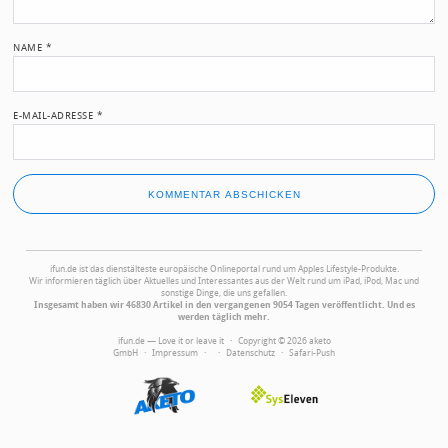
NAME
*
E-MAIL-ADRESSE
*
ifun.de ist das dienstälteste europäische Onlineportal rund um Apples Lifestyle-Produkte.
Wir informieren täglich über Aktuelles und Interessantes aus der Welt rund um iPad, iPod, Mac und
sonstige Dinge, die uns gefallen.
Insgesamt haben wir 46830 Artikel in den vergangenen 9054 Tagen veröffentlicht. Und es
werden täglich mehr.
ifun.de — Love it or leave it · Copyright © 2026 aketo
GmbH ·
Impressum
·
·
Datenschutz
·
Safari-Push