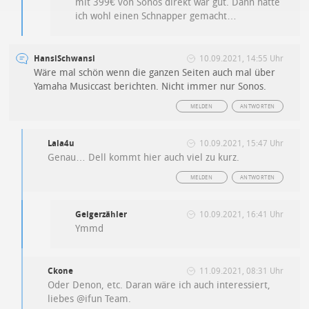
mit 399€ von Sonos direkt war gut. Dann hatte
ich wohl einen Schnapper gemacht…
HansiSchwansi
10.09.2021, 14:55 Uhr
Wäre mal schön wenn die ganzen Seiten auch mal über
Yamaha Musiccast berichten. Nicht immer nur Sonos.
MELDEN
ANTWORTEN
Lala4u
10.09.2021, 15:47 Uhr
Genau… Dell kommt hier auch viel zu kurz.
MELDEN
ANTWORTEN
Geigerzähler
10.09.2021, 16:41 Uhr
Ymmd
Ckone
11.09.2021, 08:31 Uhr
Oder Denon, etc. Daran wäre ich auch interessiert,
liebes @ifun Team.