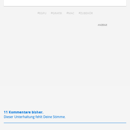
EGPU
GRAFIK
MAC
ZUBEHÖR
DEINE ANMERKUNG ZUM ARTIKEL
Mit Absendung stimmst du unseren
Datenschutzbestimmungen
zu
11 Kommentare bisher.
Dieser Unterhaltung fehlt Deine Stimme.