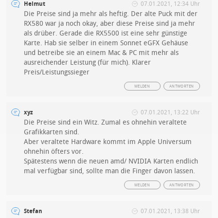
Helmut
07.01.2021, 12:34 Uhr
Die Preise sind ja mehr als heftig. Der alte Puck mit der
RX580 war ja noch okay, aber diese Preise sind ja mehr
als drüber. Gerade die RX5500 ist eine sehr günstige
Karte. Hab sie selber in einem Sonnet eGFX Gehäuse
und betreibe sie an einem Mac & PC mit mehr als
ausreichender Leistung (für mich). Klarer
Preis/Leistungssieger
MELDEN
ANTWORTEN
xyz
07.01.2021, 13:22 Uhr
Die Preise sind ein Witz. Zumal es ohnehin veraltete
Grafikkarten sind.
Aber veraltete Hardware kommt im Apple Universum
ohnehin öfters vor.
Spätestens wenn die neuen amd/ NVIDIA Karten endlich
mal verfügbar sind, sollte man die Finger davon lassen.
MELDEN
ANTWORTEN
Stefan
07.01.2021, 13:38 Uhr