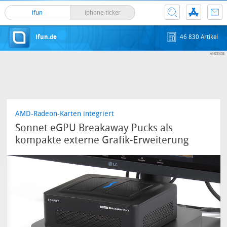
ifun
iphone-ticker
ifun.de
46 830 Artikel
AMD-Radeon-Karten integriert
Sonnet eGPU Breakaway Pucks als
kompakte externe Grafik-Erweiterung