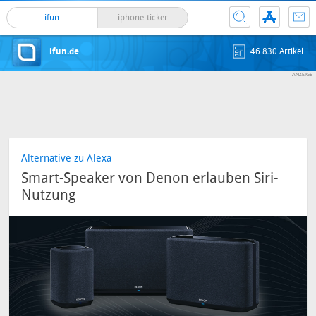
ifun
iphone-ticker
ifun.de
46 830 Artikel
Alternative zu Alexa
Smart-Speaker von Denon erlauben Siri-
Nutzung