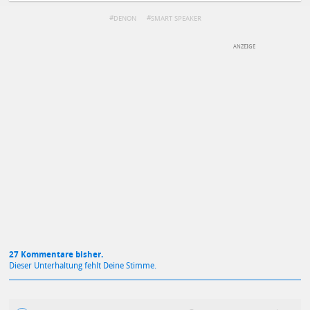
DENON
SMART SPEAKER
DEINE ANMERKUNG ZUM ARTIKEL
Mit Absendung stimmst du unseren
Datenschutzbestimmungen
zu
27 Kommentare bisher.
Dieser Unterhaltung fehlt Deine Stimme.