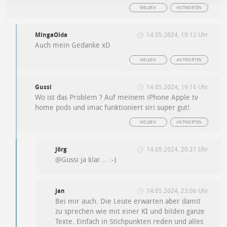
MELDEN
ANTWORTEN
MingaOida
14.05.2024, 19:12 Uhr
Auch mein Gedanke xD
MELDEN
ANTWORTEN
Gussi
14.05.2024, 19:16 Uhr
Wo ist das Problem ? Auf meinem iPhone Apple tv
home pods und imac funktioniert siri super gut!
MELDEN
ANTWORTEN
Jörg
14.05.2024, 20:21 Uhr
@Gussi ja klar… :-)
Jan
14.05.2024, 23:06 Uhr
Bei mir auch. Die Leute erwarten aber damit
zu sprechen wie mit einer KI und bilden ganze
Texte. Einfach in Stichpunkten reden und alles