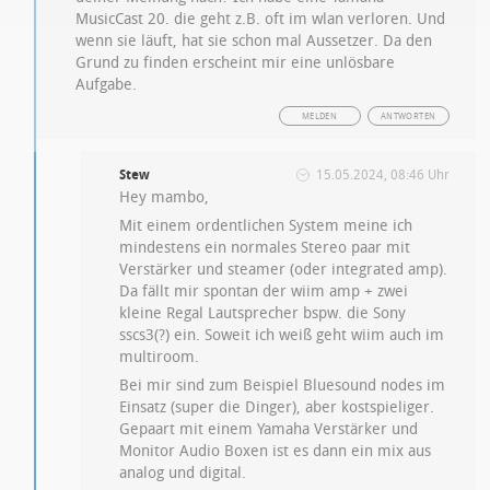
MusicCast 20. die geht z.B. oft im wlan verloren. Und
wenn sie läuft, hat sie schon mal Aussetzer. Da den
Grund zu finden erscheint mir eine unlösbare
Aufgabe.
MELDEN
ANTWORTEN
Stew
15.05.2024, 08:46 Uhr
Hey mambo,
Mit einem ordentlichen System meine ich
mindestens ein normales Stereo paar mit
Verstärker und steamer (oder integrated amp).
Da fällt mir spontan der wiim amp + zwei
kleine Regal Lautsprecher bspw. die Sony
sscs3(?) ein. Soweit ich weiß geht wiim auch im
multiroom.
Bei mir sind zum Beispiel Bluesound nodes im
Einsatz (super die Dinger), aber kostspieliger.
Gepaart mit einem Yamaha Verstärker und
Monitor Audio Boxen ist es dann ein mix aus
analog und digital.