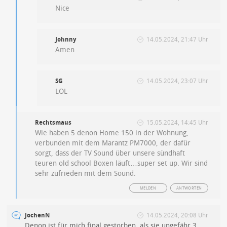
Nice
Johnny
14.05.2024, 21:47 Uhr
Amen
SG
14.05.2024, 23:07 Uhr
LOL
Rechtsmaus
15.05.2024, 14:45 Uhr
Wie haben 5 denon Home 150 in der Wohnung,
verbunden mit dem Marantz PM7000, der dafür
sorgt, dass der TV Sound über unsere sündhaft
teuren old school Boxen läuft…super set up. Wir sind
sehr zufrieden mit dem Sound.
MELDEN
ANTWORTEN
JochenN
14.05.2024, 20:08 Uhr
Denon ist für mich final gestorben, als sie ungefähr 3