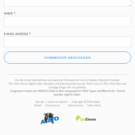
NAME
*
E-MAIL-ADRESSE
*
ifun.de ist das dienstälteste europäische Onlineportal rund um Apples Lifestyle-Produkte.
Wir informieren täglich über Aktuelles und Interessantes aus der Welt rund um iPad, iPod, Mac und
sonstige Dinge, die uns gefallen.
Insgesamt haben wir 46830 Artikel in den vergangenen 9056 Tagen veröffentlicht. Und es
werden täglich mehr.
ifun.de — Love it or leave it · Copyright © 2026 aketo
GmbH ·
Impressum
·
·
Datenschutz
·
Safari-Push