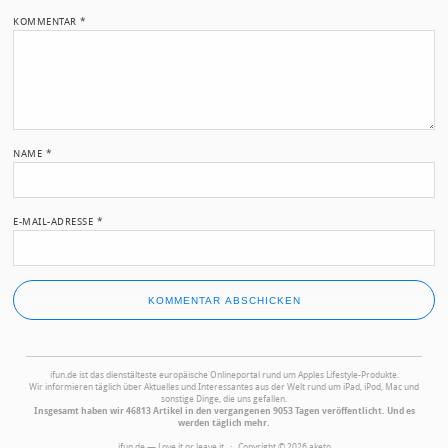
KOMMENTAR
*
NAME
*
E-MAIL-ADRESSE
*
ifun.de ist das dienstälteste europäische Onlineportal rund um Apples Lifestyle-Produkte.
Wir informieren täglich über Aktuelles und Interessantes aus der Welt rund um iPad, iPod, Mac und
sonstige Dinge, die uns gefallen.
Insgesamt haben wir 46813 Artikel in den vergangenen 9053 Tagen veröffentlicht. Und es
werden täglich mehr.
ifun.de — Love it or leave it · Copyright © 2026 aketo