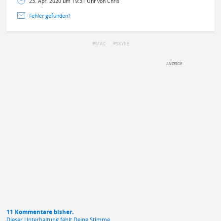
23. Apr. 2020 um 19:31 Uhr von Chris
Fehler gefunden?
MAC
SKYPE
DEINE ANMERKUNG ZUM ARTIKEL
Mit Absendung stimmst du unseren
Datenschutzbestimmungen
zu
11 Kommentare bisher.
Dieser Unterhaltung fehlt Deine Stimme.