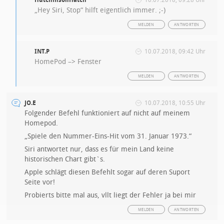
„Hey Siri, Stop“ hilft eigentlich immer. ;-)
MELDEN
ANTWORTEN
INT.P
10.07.2018, 09:42 Uhr
HomePod –> Fenster
MELDEN
ANTWORTEN
JO.E
10.07.2018, 10:55 Uhr
Folgender Befehl funktioniert auf nicht auf meinem
Homepod.
„Spiele den Nummer-Eins-Hit vom 31. Januar 1973.“
Siri antwortet nur, dass es für mein Land keine
historischen Chart gibt`s.
Apple schlägt diesen Befehlt sogar auf deren Suport
Seite vor!
Probierts bitte mal aus, vllt liegt der Fehler ja bei mir
MELDEN
ANTWORTEN