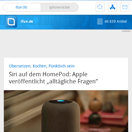
ifun (9)
iphone-ticker
ifun.de
46 839 Artikel
Übersetzen, Kochen, Pünktlich sein
Siri auf dem HomePod: Apple
veröffentlicht „alltägliche Fragen“