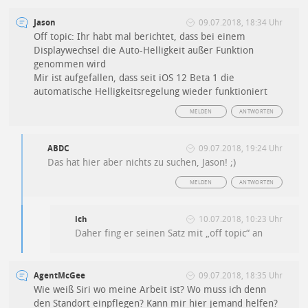
Jason
09.07.2018, 18:34 Uhr
Off topic: Ihr habt mal berichtet, dass bei einem
Displaywechsel die Auto-Helligkeit außer Funktion
genommen wird
Mir ist aufgefallen, dass seit iOS 12 Beta 1 die
automatische Helligkeitsregelung wieder funktioniert
MELDEN
ANTWORTEN
ABDC
09.07.2018, 19:24 Uhr
Das hat hier aber nichts zu suchen, Jason! ;)
MELDEN
ANTWORTEN
ich
10.07.2018, 10:23 Uhr
Daher fing er seinen Satz mit „off topic“ an
AgentMcGee
09.07.2018, 18:35 Uhr
Wie weiß Siri wo meine Arbeit ist? Wo muss ich denn
den Standort einpflegen? Kann mir hier jemand helfen?