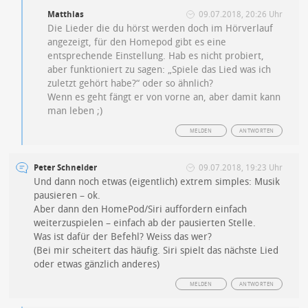
Matthias
09.07.2018, 20:26 Uhr
Die Lieder die du hörst werden doch im Hörverlauf
angezeigt, für den Homepod gibt es eine
entsprechende Einstellung. Hab es nicht probiert,
aber funktioniert zu sagen: „Spiele das Lied was ich
zuletzt gehört habe?“ oder so ähnlich?
Wenn es geht fängt er von vorne an, aber damit kann
man leben ;)
MELDEN
ANTWORTEN
Peter Schneider
09.07.2018, 19:23 Uhr
Und dann noch etwas (eigentlich) extrem simples: Musik
pausieren – ok.
Aber dann den HomePod/Siri auffordern einfach
weiterzuspielen – einfach ab der pausierten Stelle.
Was ist dafür der Befehl? Weiss das wer?
(Bei mir scheitert das häufig. Siri spielt das nächste Lied
oder etwas gänzlich anderes)
MELDEN
ANTWORTEN