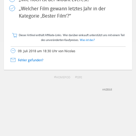
„Welcher Film gewann letztes Jahr in der
Kategorie ‚Bester Film‘?“
Dieser Artikel enthält Affiliate-Links. Wer darüber einkauft unterstützt uns mit einem Teil
des unveränderten Kaufpreises.
Was ist das?
09. Juli 2018 um 18:30 Uhr von Nicolas
Fehler gefunden?
HOMEPOD
SIRI
DEINE ANMERKUNG ZUM ARTIKEL
Mit Absendung stimmst du unseren
Datenschutzbestimmungen
zu