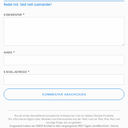
Redet mit. Seid nett zueinander!
KOMMENTAR
*
NAME
*
E-MAIL-ADRESSE
*
ifun.de ist das dienstälteste europäische Onlineportal rund um Apples Lifestyle-Produkte.
Wir informieren täglich über Aktuelles und Interessantes aus der Welt rund um iPad, iPod, Mac und
sonstige Dinge, die uns gefallen.
Insgesamt haben wir 46839 Artikel in den vergangenen 9057 Tagen veröffentlicht. Und es