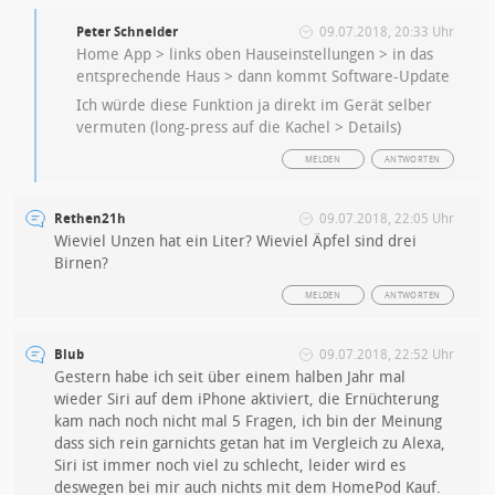
Peter Schneider
09.07.2018, 20:33 Uhr
Home App > links oben Hauseinstellungen > in das
entsprechende Haus > dann kommt Software-Update
Ich würde diese Funktion ja direkt im Gerät selber
vermuten (long-press auf die Kachel > Details)
MELDEN
ANTWORTEN
Rethen21h
09.07.2018, 22:05 Uhr
Wieviel Unzen hat ein Liter? Wieviel Äpfel sind drei
Birnen?
MELDEN
ANTWORTEN
Blub
09.07.2018, 22:52 Uhr
Gestern habe ich seit über einem halben Jahr mal
wieder Siri auf dem iPhone aktiviert, die Ernüchterung
kam nach noch nicht mal 5 Fragen, ich bin der Meinung
dass sich rein garnichts getan hat im Vergleich zu Alexa,
Siri ist immer noch viel zu schlecht, leider wird es
deswegen bei mir auch nichts mit dem HomePod Kauf.