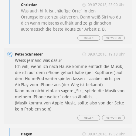
Christian
09.07.2018, 23:00 Uhr
Was auch hilft ist „häufige Orte“ in den
Ortungsdiensten zu aktiveren. Dann weiß Siri wo du
dich wann meistens aufhält und zeigt dir schon
automatisch die beste Route zur Arbeit z. B.
MELDEN
ANTWORTEN
Peter Schneider
09.07.2018, 19:18 Uhr
Weiss jemand was dazu?
Ich will, wenn ich nach Hause komme einfach die Musik,
die ich auf dem iPhone gehört habe (per Kopfhörer) auf
dem HomePod weiterspielen lassen – aaaber nicht per
AirPlay vom iPhone aus (der Weg ist bekannt).
Kann man nicht einfach sagen: „Siri, spiele die Musik von
meinem iPhone weiter“ oder so ähnlich….
(Musik kommt von Apple Music, sollte also von der Seite
kein Problem sein)
MELDEN
ANTWORTEN
Hagen
09.07.2018, 19:32 Uhr