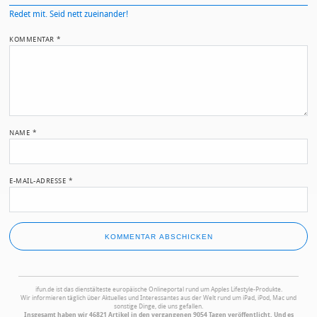
Redet mit. Seid nett zueinander!
KOMMENTAR
*
NAME
*
E-MAIL-ADRESSE
*
ifun.de ist das dienstälteste europäische Onlineportal rund um Apples Lifestyle-Produkte.
Wir informieren täglich über Aktuelles und Interessantes aus der Welt rund um iPad, iPod, Mac und
sonstige Dinge, die uns gefallen.
Insgesamt haben wir 46821 Artikel in den vergangenen 9054 Tagen veröffentlicht. Und es