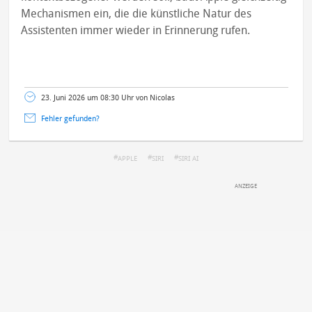
Mechanismen ein, die die künstliche Natur des
Assistenten immer wieder in Erinnerung rufen.
23. Juni 2026 um 08:30 Uhr von Nicolas
Fehler gefunden?
APPLE
SIRI
SIRI AI
DEINE ANMERKUNG ZUM ARTIKEL
Mit Absendung stimmst du unseren
Datenschutzbestimmungen
zu