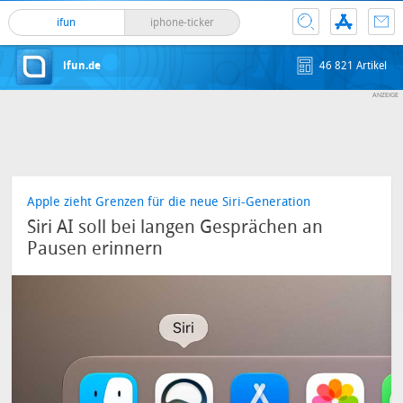
ifun
iphone-ticker
ifun.de
46 821 Artikel
Apple zieht Grenzen für die neue Siri-Generation
Siri AI soll bei langen Gesprächen an
Pausen erinnern