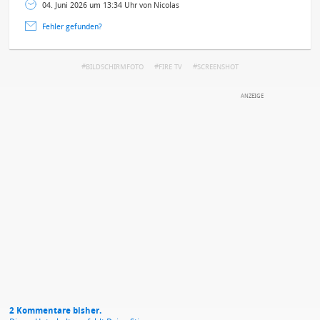
04. Juni 2026 um 13:34 Uhr von Nicolas
Fehler gefunden?
BILDSCHIRMFOTO
FIRE TV
SCREENSHOT
DEINE ANMERKUNG ZUM ARTIKEL
Mit Absendung stimmst du unseren
Datenschutzbestimmungen
zu
2 Kommentare bisher.