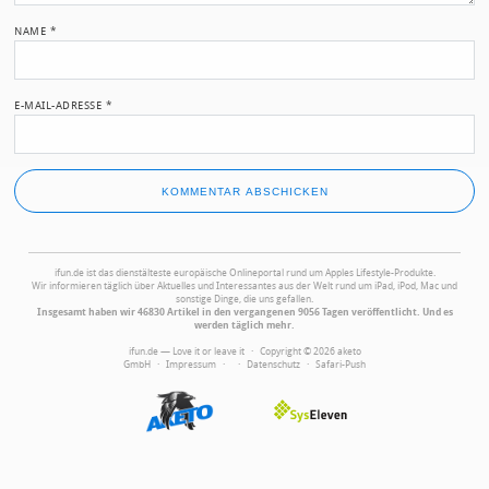
NAME
*
E-MAIL-ADRESSE
*
ifun.de ist das dienstälteste europäische Onlineportal rund um Apples Lifestyle-Produkte.
Wir informieren täglich über Aktuelles und Interessantes aus der Welt rund um iPad, iPod, Mac und
sonstige Dinge, die uns gefallen.
Insgesamt haben wir 46830 Artikel in den vergangenen 9056 Tagen veröffentlicht. Und es
werden täglich mehr.
ifun.de — Love it or leave it · Copyright © 2026 aketo
GmbH ·
Impressum
·
·
Datenschutz
·
Safari-Push