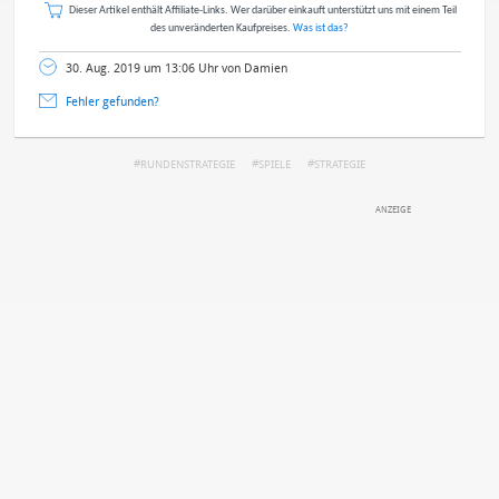
Dieser Artikel enthält Affiliate-Links. Wer darüber einkauft unterstützt uns mit einem Teil
des unveränderten Kaufpreises.
Was ist das?
30. Aug. 2019 um 13:06 Uhr von Damien
Fehler gefunden?
RUNDENSTRATEGIE
SPIELE
STRATEGIE
DEINE ANMERKUNG ZUM ARTIKEL
Mit Absendung stimmst du unseren
Datenschutzbestimmungen
zu