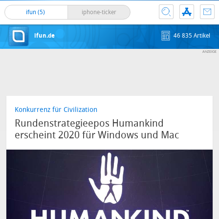
ifun (5)
iphone-ticker
ifun.de
46 835 Artikel
Konkurrenz für Civilization
Rundenstrategieepos Humankind
erscheint 2020 für Windows und Mac