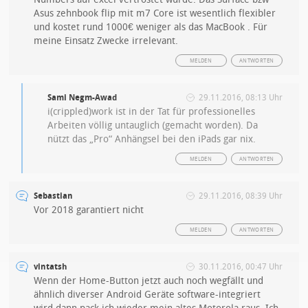
Asus zehnbook flip mit m7 Core ist wesentlich flexibler
und kostet rund 1000€ weniger als das MacBook . Für
meine Einsatz Zwecke irrelevant.
MELDEN
ANTWORTEN
Sami Negm-Awad
29.11.2016, 08:13 Uhr
i(crippled)work ist in der Tat für professionelles
Arbeiten völlig untauglich (gemacht worden). Da
nützt das „Pro“ Anhängsel bei den iPads gar nix.
MELDEN
ANTWORTEN
Sebastian
29.11.2016, 08:39 Uhr
Vor 2018 garantiert nicht
MELDEN
ANTWORTEN
vintatsh
30.11.2016, 00:47 Uhr
Wenn der Home-Button jetzt auch noch wegfällt und
ähnlich diverser Android Geräte software-integriert