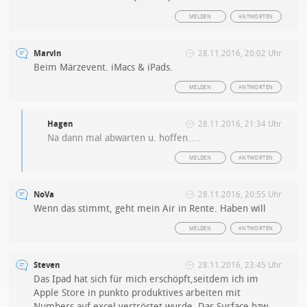
MELDEN
ANTWORTEN
Marvin
28.11.2016, 20:02 Uhr
Beim Märzevent. iMacs & iPads.
MELDEN
ANTWORTEN
Hagen
28.11.2016, 21:34 Uhr
Na dann mal abwarten u. hoffen….
MELDEN
ANTWORTEN
NoVa
28.11.2016, 20:55 Uhr
Wenn das stimmt, geht mein Air in Rente. Haben will
MELDEN
ANTWORTEN
Steven
28.11.2016, 23:45 Uhr
Das Ipad hat sich für mich erschöpft,seitdem ich im
Apple Store in punkto produktives arbeiten mit
Numbers auf excel vertröstet wurde. Das Surface bzw