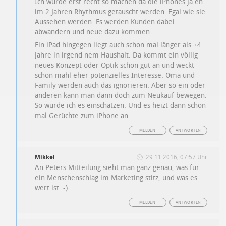
Ich würde erst recht so machen da die iPhones ja eh
im 2 Jahren Rhythmus getauscht werden. Egal wie sie
Aussehen werden. Es werden Kunden dabei
abwandern und neue dazu kommen.
Ein iPad hingegen liegt auch schon mal länger als +4
Jahre in irgend nem Haushalt. Da kommt ein völlig
neues Konzept oder Optik schon gut an und weckt
schon mahl eher potenzielles Interesse. Oma und
Family werden auch das ignorieren. Aber so ein oder
anderen kann man dann doch zum Neukauf bewegen.
So würde ich es einschätzen. Und es heizt dann schon
mal Gerüchte zum iPhone an.
MELDEN
ANTWORTEN
Mikkel
29.11.2016, 07:57 Uhr
An Peters Mitteilung sieht man ganz genau, was für
ein Menschenschlag im Marketing stitz, und was es
wert ist :-)
MELDEN
ANTWORTEN