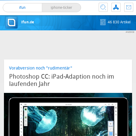
ifun
iphone-ticker
ifun.de
46 830 Artikel
Vorabversion noch "rudimentär"
Photoshop CC: iPad-Adaption noch im
laufenden Jahr