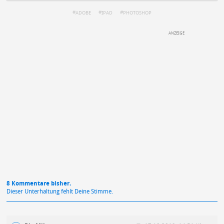
ADOBE
IPAD
PHOTOSHOP
DEINE ANMERKUNG ZUM ARTIKEL
Mit Absendung stimmst du unseren
Datenschutzbestimmungen
zu
8 Kommentare bisher.
Dieser Unterhaltung fehlt Deine Stimme.