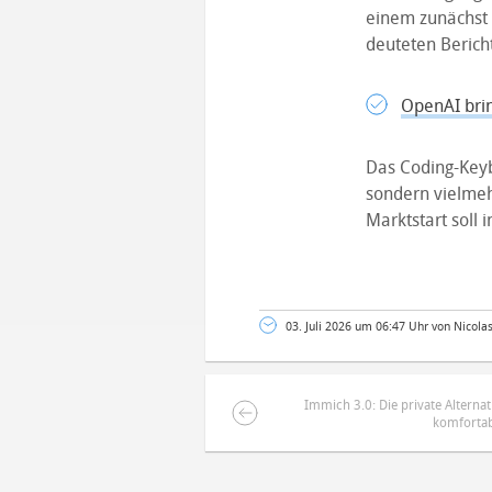
einem zunächst 
deuteten Berich
OpenAI bri
Das Coding-Keyb
sondern vielmeh
Marktstart soll 
03. Juli 2026 um 06:47 Uhr von Nicola
Immich 3.0: Die private Alternat
komfortab
DEINE ANMERKUNG ZUM ARTIKEL