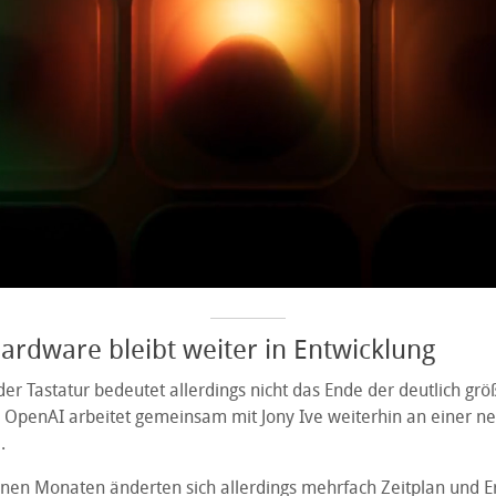
rdware bleibt weiter in Entwicklung
der Tastatur bedeutet allerdings nicht das Ende der deutlich gr
OpenAI arbeitet gemeinsam mit Jony Ive weiterhin an einer n
.
nen Monaten änderten sich allerdings mehrfach Zeitplan und E