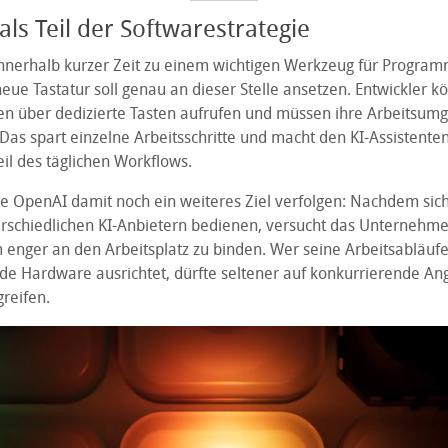
ls Teil der Softwarestrategie
innerhalb kurzer Zeit zu einem wichtigen Werkzeug für Program
neue Tastatur soll genau an dieser Stelle ansetzen. Entwickler k
n über dedizierte Tasten aufrufen und müssen ihre Arbeitsum
 Das spart einzelne Arbeitsschritte und macht den KI-Assistente
il des täglichen Workflows.
te OpenAI damit noch ein weiteres Ziel verfolgen: Nachdem sich
terschiedlichen KI-Anbietern bedienen, versucht das Unternehme
m enger an den Arbeitsplatz zu binden. Wer seine Arbeitsabläuf
de Hardware ausrichtet, dürfte seltener auf konkurrierende An
reifen.