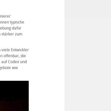
mierer
önnen typische
gebung dafür
n stärker zum
 viele Entwickler
n offenbar, die
e auf Codex und
gebote wie