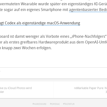
vermuteten Wearable wurde später ein eigenständiges KI-Gerät
te sogar auf ein eigenes Smartphone mit
agentenbasierter Bed
ngt Codex als eigenständige macOS-Anwendung
oard ist damit weniger als Vorbote eines „iPhone-Nachfolgers“
r als erstes greifbares Hardwareprodukt aus dem OpenAI-Umfe
in knapp zwei Wochen erfolgen.
s
ive zu iCloud Photos wird
reMarkable Paper Pure: Ne
ler
HARDWARE
OPENAI
TASTATUR