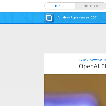
ifun (9)
iphone-ticker
ifun.de
— Apple News seit 2001.
Kleine Zusatztastatur 
OpenAI üb