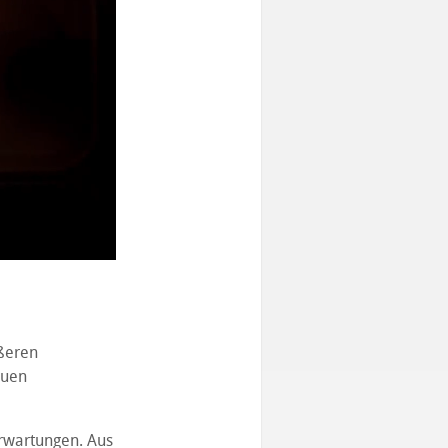
ößeren
euen
rwartungen. Aus