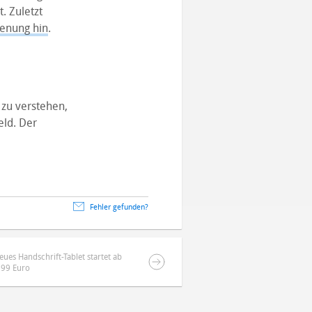
. Zuletzt
ienung hin
.
 zu verstehen,
ld. Der
Fehler gefunden?
ues Handschrift-Tablet startet ab
399 Euro