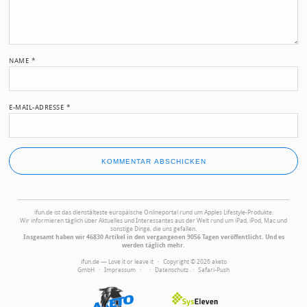
NAME
*
E-MAIL-ADRESSE
*
ifun.de ist das dienstälteste europäische Onlineportal rund um Apples Lifestyle-Produkte.
Wir informieren täglich über Aktuelles und Interessantes aus der Welt rund um iPad, iPod, Mac und
sonstige Dinge, die uns gefallen.
Insgesamt haben wir 46830 Artikel in den vergangenen 9056 Tagen veröffentlicht. Und es
werden täglich mehr.
ifun.de — Love it or leave it · Copyright © 2026 aketo
GmbH ·
Impressum
·
·
Datenschutz
·
Safari-Push