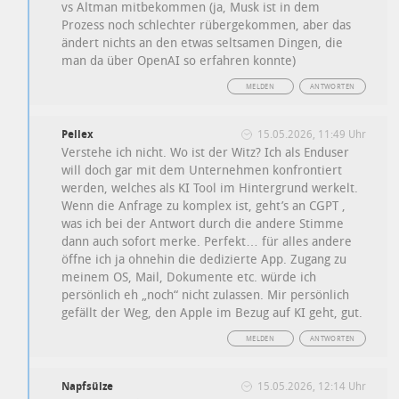
vs Altman mitbekommen (ja, Musk ist in dem
Prozess noch schlechter rübergekommen, aber das
ändert nichts an den etwas seltsamen Dingen, die
man da über OpenAI so erfahren konnte)
MELDEN
ANTWORTEN
Pellex
15.05.2026, 11:49 Uhr
Verstehe ich nicht. Wo ist der Witz? Ich als Enduser
will doch gar mit dem Unternehmen konfrontiert
werden, welches als KI Tool im Hintergrund werkelt.
Wenn die Anfrage zu komplex ist, geht’s an CGPT ,
was ich bei der Antwort durch die andere Stimme
dann auch sofort merke. Perfekt… für alles andere
öffne ich ja ohnehin die dedizierte App. Zugang zu
meinem OS, Mail, Dokumente etc. würde ich
persönlich eh „noch“ nicht zulassen. Mir persönlich
gefällt der Weg, den Apple im Bezug auf KI geht, gut.
MELDEN
ANTWORTEN
Napfsülze
15.05.2026, 12:14 Uhr