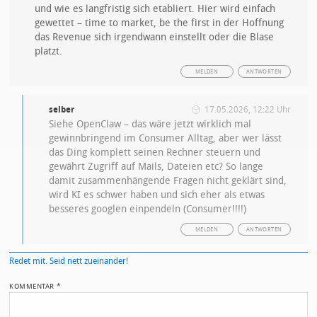
und wie es langfristig sich etabliert. Hier wird einfach
gewettet – time to market, be the first in der Hoffnung
das Revenue sich irgendwann einstellt oder die Blase
platzt.
MELDEN
ANTWORTEN
selber
17.05.2026, 12:22 Uhr
Siehe OpenClaw – das wäre jetzt wirklich mal
gewinnbringend im Consumer Alltag, aber wer lässt
das Ding komplett seinen Rechner steuern und
gewährt Zugriff auf Mails, Dateien etc? So lange
damit zusammenhängende Fragen nicht geklärt sind,
wird KI es schwer haben und sich eher als etwas
besseres googlen einpendeln (Consumer!!!!)
MELDEN
ANTWORTEN
Redet mit. Seid nett zueinander!
KOMMENTAR
*