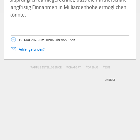
langfristig Einnahmen in Milliardenhöhe ermöglichen
könnte.
15. Mai 2026 um 10:06 Uhr von Chris
Fehler gefunden?
APPLE INTELLIGENCE
CHATGPT
OPENAI
SIRI
DEINE ANMERKUNG ZUM ARTIKEL
Mit Absendung stimmst du unseren
Datenschutzbestimmungen
zu