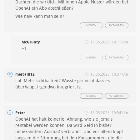
Dachten die wirklich, Millionen Apple Nutzer würden bei
OpenAI ein Abo abschließen?
Wie naiv kann man sein?
MELDEN
ANTWORTEN
McGrunty
15.05.2026, 19:11 Uhr
+1
MELDEN
ANTWORTEN
mercalli12
15.05.2026, 10:37 Uhr
Lol. Mehr sichtbarkeit? Wusste gar nicht dass es
überhaupt irgendwo integriert ist
MELDEN
ANTWORTEN
Peter
15.05.2026, 10:54 Uhr
OpenAI hat halt keinerlei Ahnung, wie sie jemals
rentabel werden können. Da wird Geld in bisher
unbekanntem Ausmaß verbrannt. Und vor allem kippt
langsam die Stimmung bei den Konsumenten, die die