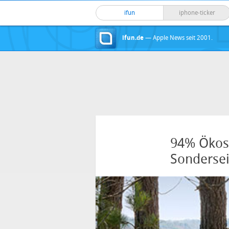
ifun
iphone-ticker
ifun.de
— Apple News seit 2001.
94% Ökos
Sondersei