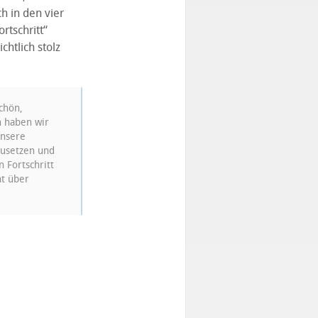
 in den vier
rtschritt“
htlich stolz
chön,
n haben wir
unsere
zusetzen und
 Fortschritt
ht über