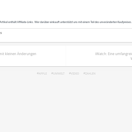
Artikel enthält Affiliate-Links. Wer darüber einkauft unterstützt uns mit einem Teil des unveränderten Kaufpreises
as
it kleinen Änderungen
iWatch: Eine umfangrei
APPLE
UMWELT
VIDEO
ZAHLEN
ren
Datenschutzbestimmungen
zu