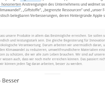
 honorierten
Anstrengungen des Unternehmens und widmet sich
limawandel“, „Giftstoffe“, „begrenzte Ressourcen“ und „unser Fo
istisch belegbaren Verbesserungen, deren Hintergründe Apple sic
dass unsere Produkte in allem das Bestmögliche erreichen. Sie sollen s
ndlich und leistungsstark sein. Die gleiche Begeisterung für Innovatio
kologische Verantwortung. Darum arbeiten wir unermüdlich daran, 
den Klimawandel zu reduzieren, umweltfreundlichere Materialien ein
cen zu schützen, die wir alle zum Leben brauchen. Wir sind auf unseren
wir wissen auch, dass wir noch mehr erreichen können. Das passiert nic
wir können jeden Tag daran arbeiten, besser zu werden.
– Besser