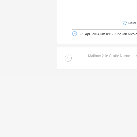
Dieser 
22. Apr. 2014 um 09:58 Uhr von Nicol
Mailbox 2.0: Große Nummer m
DEINE ANMERKUNG ZUM ARTIKEL
Mit Absendung stimmst du unse