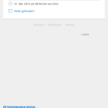
31. Okt. 2013 um 09:04 Uhr von Chris
Fehler gefunden?
GOOGLE
SICHERHEIT
YAHOO
DEINE ANMERKUNG ZUM ARTIKEL
Mit Absendung stimmst du unseren
Datenschutzbestimmungen
zu
39 Kommentare bisher.