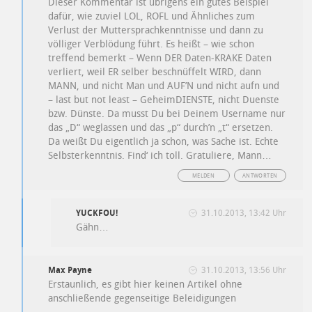
Dieser Kommentar ist übrigens ein gutes Beispiel
dafür, wie zuviel LOL, ROFL und Ähnliches zum
Verlust der Muttersprachkenntnisse und dann zu
völliger Verblödung führt. Es heißt – wie schon
treffend bemerkt – Wenn DER Daten-KRAKE Daten
verliert, weil ER selber beschnüffelt WIRD, dann
MANN, und nicht Man und AUF’N und nicht aufn und
– last but not least – GeheimDIENSTE, nicht Duenste
bzw. Dünste. Da musst Du bei Deinem Username nur
das „D“ weglassen und das „p“ durch’n „t“ ersetzen.
Da weißt Du eigentlich ja schon, was Sache ist. Echte
Selbsterkenntnis. Find‘ ich toll. Gratuliere, Mann…
MELDEN
ANTWORTEN
YUCKFOU!
31.10.2013, 13:42 Uhr
Gähn…
Max Payne
31.10.2013, 13:56 Uhr
Erstaunlich, es gibt hier keinen Artikel ohne
anschließende gegenseitige Beleidigungen