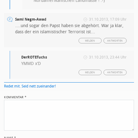
Nordamerikanischen Landmasse ! :-)
Sami Negm-Awad
31.10.2013, 17:09 Uhr
….und sogar den Papst haben sie abgehört. War ja klar,
dass der ein islamistischer Terrorist ist…
MELDEN
ANTWORTEN
DerROTEfuchs
31.10.2013, 23:44 Uhr
YMMD x’D
MELDEN
ANTWORTEN
Redet mit. Seid nett zueinander!
KOMMENTAR
*