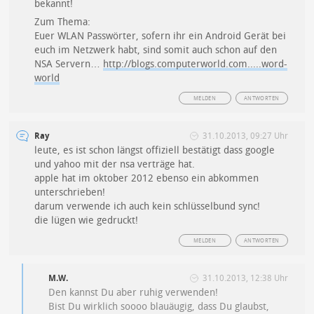
bekannt!
Zum Thema:
Euer WLAN Passwörter, sofern ihr ein Android Gerät bei
euch im Netzwerk habt, sind somit auch schon auf den
NSA Servern…
http://blogs.computerworld.com.....word-
world
MELDEN
ANTWORTEN
Ray
31.10.2013, 09:27 Uhr
leute, es ist schon längst offiziell bestätigt dass google
und yahoo mit der nsa verträge hat.
apple hat im oktober 2012 ebenso ein abkommen
unterschrieben!
darum verwende ich auch kein schlüsselbund sync!
die lügen wie gedruckt!
MELDEN
ANTWORTEN
M.W.
31.10.2013, 12:38 Uhr
Den kannst Du aber ruhig verwenden!
Bist Du wirklich soooo blauäugig, dass Du glaubst,