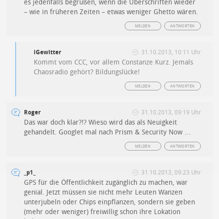
es jedenfalls begrüßen, wenn die Überschriften wieder
– wie in früheren Zeiten – etwas weniger Ghetto wären.
MELDEN
ANTWORTEN
iGewitter
31.10.2013, 10:11 Uhr
Kommt vom CCC, vor allem Constanze Kurz. Jemals
Chaosradio gehört? Bildungslücke!
MELDEN
ANTWORTEN
Roger
31.10.2013, 09:19 Uhr
Das war doch klar?!? Wieso wird das als Neuigkeit
gehandelt. Googlet mal nach Prism & Security Now …
MELDEN
ANTWORTEN
_p1_
31.10.2013, 09:23 Uhr
GPS für die Öffentlichkeit zugänglich zu machen, war
genial. Jetzt müssen sie nicht mehr Leuten Wanzen
unterjubeln oder Chips einpflanzen, sondern sie geben
(mehr oder weniger) freiwillig schon ihre Lokation