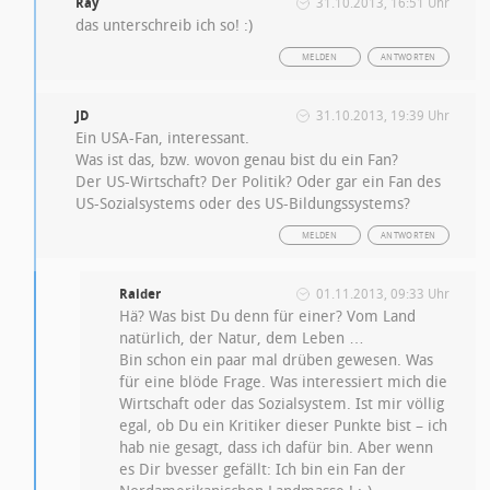
Ray
31.10.2013, 16:51 Uhr
das unterschreib ich so! :)
MELDEN
ANTWORTEN
JD
31.10.2013, 19:39 Uhr
Ein USA-Fan, interessant.
Was ist das, bzw. wovon genau bist du ein Fan?
Der US-Wirtschaft? Der Politik? Oder gar ein Fan des
US-Sozialsystems oder des US-Bildungssystems?
MELDEN
ANTWORTEN
Raider
01.11.2013, 09:33 Uhr
Hä? Was bist Du denn für einer? Vom Land
natürlich, der Natur, dem Leben …
Bin schon ein paar mal drüben gewesen. Was
für eine blöde Frage. Was interessiert mich die
Wirtschaft oder das Sozialsystem. Ist mir völlig
egal, ob Du ein Kritiker dieser Punkte bist – ich
hab nie gesagt, dass ich dafür bin. Aber wenn
es Dir bvesser gefällt: Ich bin ein Fan der