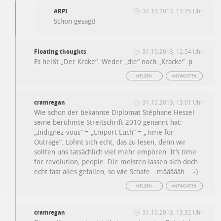
ARPI
31.10.2013, 11:25 Uhr
Schön gesagt!
Floating thoughts
31.10.2013, 12:54 Uhr
Es heißt „Der Krake“. Weder „die“ noch „Kracke“ :p
MELDEN
ANTWORTEN
cramregan
31.10.2013, 13:01 Uhr
Wie schon der bekannte Diplomat Stéphane Hessel
seine berühmte Streitschrift 2010 genannt hat:
„Indignez-vous“ = „Empört Euch“ = „Time for
Outrage“. Lohnt sich echt, das zu lesen, denn wir
sollten uns tatsächlich viel mehr empören. It’s time
for revolution, people. Die meisten lassen sich doch
echt fast alles gefallen, so wie Schafe…määäääh…:-)
MELDEN
ANTWORTEN
cramregan
31.10.2013, 13:32 Uhr