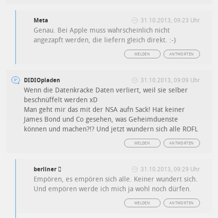
Meta
31.10.2013, 09:23 Uhr
Genau. Bei Apple muss wahrscheinlich nicht
angezapft werden, die liefern gleich direkt. :-)
MELDEN
ANTWORTEN
DIDIOpladen
31.10.2013, 09:09 Uhr
Wenn die Datenkracke Daten verliert, weil sie selber
beschnüffelt werden xD
Man geht mir das mit der NSA aufn Sack! Hat keiner
James Bond und Co gesehen, was Geheimduenste
können und machen?!? Und jetzt wundern sich alle ROFL
MELDEN
ANTWORTEN
berliner 
31.10.2013, 09:29 Uhr
Empören, es empören sich alle. Keiner wundert sich.
Und empören werde ich mich ja wohl noch dürfen.
MELDEN
ANTWORTEN