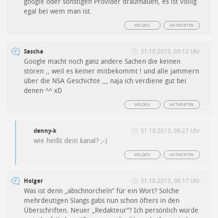
google oder sonstigen Provider draufhauen, es ist völlig
egal bei wem man ist.
MELDEN
ANTWORTEN
Sascha
31.10.2013, 09:12 Uhr
Google macht noch ganz andere Sachen die keinen
stören ,, weil es keiner mitbekommt ! und alle jammern
über die NSA Geschichte ,,, naja ich verdiene gut bei
denen ^^ xD
MELDEN
ANTWORTEN
denny-k
31.10.2013, 09:27 Uhr
wie heißt dein kanal? ;-)
MELDEN
ANTWORTEN
Holger
31.10.2013, 09:17 Uhr
Was ist denn „abschnorcheln“ für ein Wort? Solche
mehrdeutigen Slangs gabs nun schon öfters in den
Überschriften. Neuer „Redakteur“? Ich persönlich würde