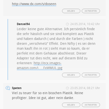
http://www.dx.com/s/doseen
MELDEN
ANTWORTEN
Dansel94
24.05.2014, 10:42 Uhr
Leider keine gute Alternative. Ich persönlich finde
die sehr hässlich und sie sind komplett aus Plastik
und haben dadurch ( und durch die Farben ) nicht
diesen „verschmelz“ Effekt. Den Nifty ( es sei denn
man kauft ihn in rot ) sieht man so kaum, da er
perfekt mit dem Gehäuse abschliesst. Dieser
Adapter tut dies nicht, wie auf diesem Bild zu
erkennen:
http://ecx.images-
amazon.com/i.....FxWMUL.jpg
MELDEN
ANTWORTEN
Spaten
23.05.2014, 08:21 Uhr
Viel zu teuer für so ein bisschen Plastik. Reine
profitgier. Idee ist gut, aber nein danke.
MELDEN
ANTWORTEN