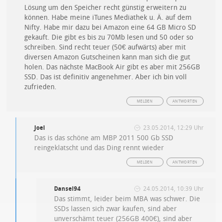
Lösung um den Speicher recht günstig erweitern zu
können. Habe meine iTunes Mediathek u. Ä. auf dem
Nifty. Habe mir dazu bei Amazon eine 64 GB Micro SD
gekauft. Die gibt es bis zu 70Mb lesen und 50 oder so
schreiben. Sind recht teuer (50€ aufwärts) aber mit
diversen Amazon Gutscheinen kann man sich die gut
holen. Das nächste MacBook Air gibt es aber mit 256GB
SSD. Das ist definitiv angenehmer. Aber ich bin voll
zufrieden.
MELDEN
ANTWORTEN
Joel
23.05.2014, 12:29 Uhr
Das is das schöne am MBP 2011 500 Gb SSD
reingeklatscht und das Ding rennt wieder
MELDEN
ANTWORTEN
Dansel94
24.05.2014, 10:39 Uhr
Das stimmt, leider beim MBA was schwer. Die
SSDs lassen sich zwar kaufen, sind aber
unverschämt teuer (256GB 400€), sind aber