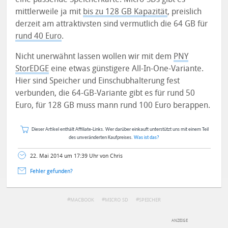
mittlerweile ja mit
bis zu 128 GB Kapazität
, preislich
derzeit am attraktivsten sind vermutlich die 64 GB für
rund 40 Euro
.
Nicht unerwähnt lassen wollen wir mit dem
PNY
StorEDGE
eine etwas günstigere All-In-One-Variante.
Hier sind Speicher und Einschubhalterung fest
verbunden, die 64-GB-Variante gibt es für rund 50
Euro, für 128 GB muss mann rund 100 Euro berappen.
Dieser Artikel enthält Affiliate-Links. Wer darüber einkauft unterstützt uns mit einem Teil
des unveränderten Kaufpreises.
Was ist das?
22. Mai 2014 um 17:39 Uhr von Chris
Fehler gefunden?
MACBOOK
MICRO SD
SPEICHER
DEINE ANMERKUNG ZUM ARTIKEL