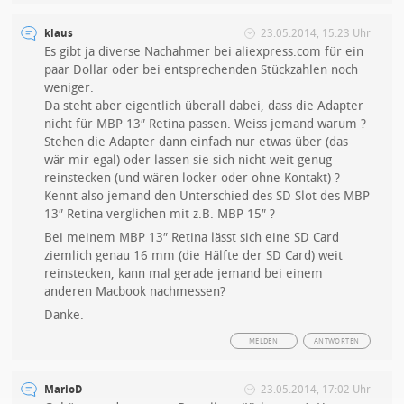
klaus
23.05.2014, 15:23 Uhr
Es gibt ja diverse Nachahmer bei aliexpress.com für ein
paar Dollar oder bei entsprechenden Stückzahlen noch
weniger.
Da steht aber eigentlich überall dabei, dass die Adapter
nicht für MBP 13″ Retina passen. Weiss jemand warum ?
Stehen die Adapter dann einfach nur etwas über (das
wär mir egal) oder lassen sie sich nicht weit genug
reinstecken (und wären locker oder ohne Kontakt) ?
Kennt also jemand den Unterschied des SD Slot des MBP
13″ Retina verglichen mit z.B. MBP 15″ ?
Bei meinem MBP 13″ Retina lässt sich eine SD Card
ziemlich genau 16 mm (die Hälfte der SD Card) weit
reinstecken, kann mal gerade jemand bei einem
anderen Macbook nachmessen?
Danke.
MELDEN
ANTWORTEN
MarioD
23.05.2014, 17:02 Uhr