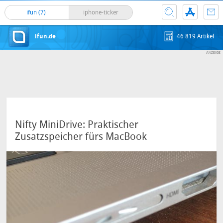
ifun (7)
iphone-ticker
ifun.de
46 819 Artikel
Nifty MiniDrive: Praktischer
Zusatzspeicher fürs MacBook