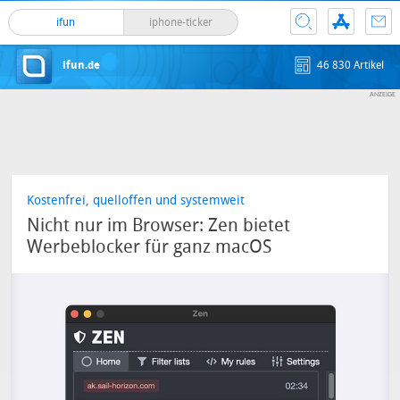
ifun
iphone-ticker
ifun.de
46 830 Artikel
Kostenfrei, quelloffen und systemweit
Nicht nur im Browser: Zen bietet
Werbeblocker für ganz macOS