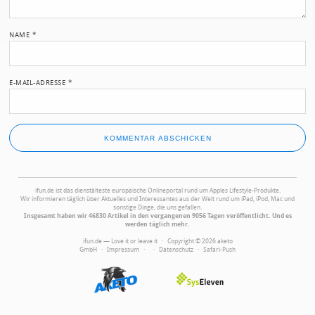
NAME
*
E-MAIL-ADRESSE
*
ifun.de ist das dienstälteste europäische Onlineportal rund um Apples Lifestyle-Produkte.
Wir informieren täglich über Aktuelles und Interessantes aus der Welt rund um iPad, iPod, Mac und
sonstige Dinge, die uns gefallen.
Insgesamt haben wir 46830 Artikel in den vergangenen 9056 Tagen veröffentlicht. Und es
werden täglich mehr.
ifun.de — Love it or leave it · Copyright © 2026 aketo
GmbH ·
Impressum
·
·
Datenschutz
·
Safari-Push