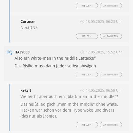
MELDEN
ANTWORTEN
Cartman
13.05.2025, 06:23 Uhr
NextDNS
MELDEN
ANTWORTEN
HAL9000
12.05.2025, 15:52 Uhr
Also ein white-man in the middle „attacke“
Das Risiko muss dann jeder selbst abwägen
MELDEN
ANTWORTEN
keksit
14.05.2025, 06:59 Uhr
Vielleicht aber auch ein „black-man-in-the-middle“?
Das heißt lediglich „man in the middle“ ohne white.
Hacken war schon vor dem Hype woke und divers
(das nur als Ironie).
MELDEN
ANTWORTEN