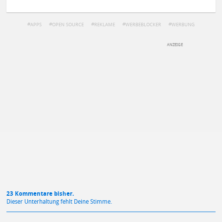
APPS
OPEN SOURCE
REKLAME
WERBEBLOCKER
WERBUNG
ZEN
DEINE ANMERKUNG ZUM ARTIKEL
Mit Absendung stimmst du unseren
Datenschutzbestimmungen
zu
23 Kommentare bisher.
Dieser Unterhaltung fehlt Deine Stimme.