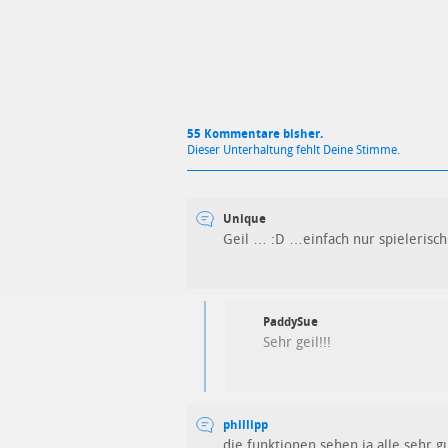
55 Kommentare bisher.
Dieser Unterhaltung fehlt Deine Stimme.
Unique
Geil … :D …einfach nur spielerisch
PaddySue
Sehr geil!!!
phillipp
die funktionen sehen ja alle sehr g