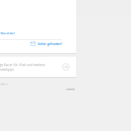
.
Was ist das?
Fehler gefunden?
ge Racer für iPad und weitere
pieletipps
OS X