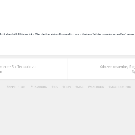
Artikel enthält Affiliate-Links. Wer darüber einkauft unterstützt uns mit einem Teil des unveränderten Kaufpreises
ierer: 5 x Textastic zu
Yahtzee kostenlos, Rid
en
S
LE
APPLE STORE
HAMBURG
IOS
LION
MAC
MACBOOK
MACBOOK PRO
ren
Datenschutzbestimmungen
zu