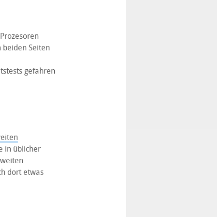
l-Prozesoren
n beiden Seiten
tstests gefahren
eiten
 in üblicher
zweiten
ch dort etwas