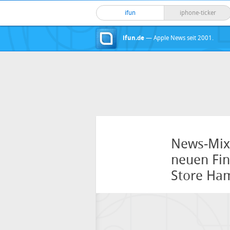
ifun
iphone-ticker
ifun.de
— Apple News seit 2001.
News-Mix:
neuen Fi
Store Ha