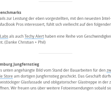
Benchmarks
ails zur Leistung der eben vorgestellten, mit den neuesten Inte
acBook Pros interessiert, fühlt sich vielleicht auf den folgende
 Labs
als auch
Techy Alert
haben eine Reihe von Geschwindigkei
ht. (Danke Christian + Phil)
amburg Jungfernstieg
as unten angehängte Bild vom Stand der Bauarbeiten für den
zw
e Store
am dortigen Jungfernstieg geschickt. Das Geschäft dürfte
eistöckiger Glasfassade und obligatorischer Glastreppe in der 
öffnen. Wir freuen uns über weitere Fotoeinsendungen sobald si