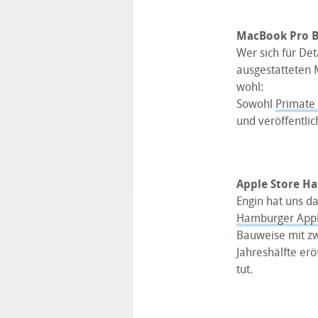
MacBook Pro 
Wer sich für Det
ausgestatteten M
wohl:
Sowohl
Primate
und veröffentlic
Apple Store H
Engin hat uns d
Hamburger Appl
Bauweise mit zw
Jahreshälfte er
tut.