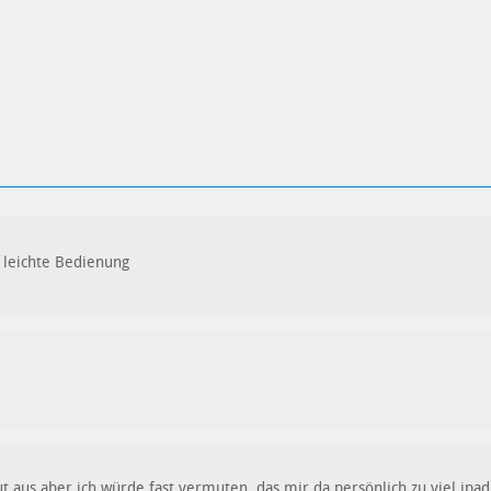
 leichte Bedienung
ut aus aber ich würde fast vermuten, das mir da persönlich zu viel ipad