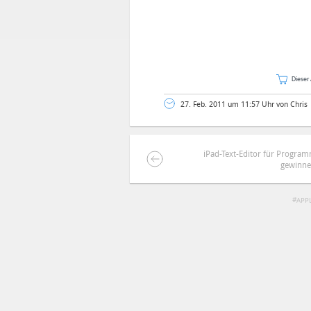
Dieser 
27. Feb. 2011 um 11:57 Uhr von Chris
iPad-Text-Editor für Programm
gewinn
DEINE ANMERKUNG ZUM ARTIKEL
APP
Mit Absendung stimmst du unse