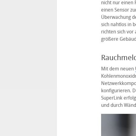
nicht nur einen
einen Sensor zu
Überwachung der
sich nahtlos in 
richten sich vo
größere Gebäu
Rauchmeld
Mit dem neuen
Kohlenmonoxidme
Netzwerkkompone
konfigurieren. 
SuperLink erfol
und durch Wände