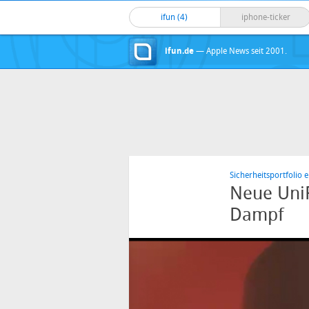
ifun (4)
iphone-ticker
ifun.de
— Apple News seit 2001.
Sicherheitsportfolio e
Neue UniF
Dampf