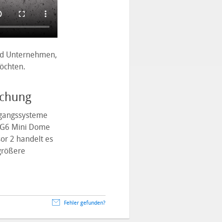
und Unternehmen,
öchten.
achung
ngangssysteme
e G6 Mini Dome
or 2 handelt es
größere
Fehler gefunden?