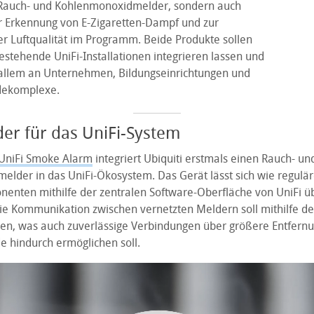
 Rauch- und Kohlenmonoxidmelder, sondern auch
r Erkennung von E-Zigaretten-Dampf und zur
 Luftqualität im Programm. Beide Produkte sollen
bestehende UniFi-Installationen integrieren lassen und
r allem an Unternehmen, Bildungseinrichtungen und
dekomplexe.
er für das UniFi-System
UniFi Smoke Alarm
integriert Ubiquiti erstmals einen Rauch- un
lder in das UniFi-Ökosystem. Das Gerät lässt sich wie regulä
nten mithilfe der zentralen Software-Oberfläche von UniFi 
Die Kommunikation zwischen vernetzten Meldern soll mithilfe de
gen, was auch zuverlässige Verbindungen über größere Entfern
 hindurch ermöglichen soll.