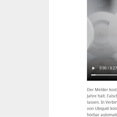
Der Melder koste
Jahre hält. Fals
lassen. In Verbi
von Ubiquiti kö
hörbar automat