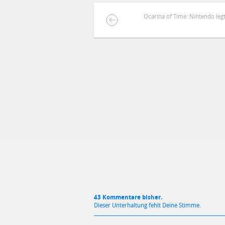
Ocarina of Time: Nintendo legt
DEINE ANMERKUNG ZUM ARTIKEL
Mit Absendung stimmst du unse
43 Kommentare bisher.
Dieser Unterhaltung fehlt Deine Stimme.