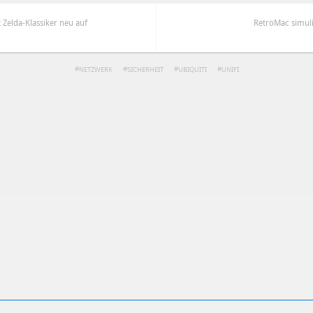
 Zelda-Klassiker neu auf
RetroMac simuli
NETZWERK
SICHERHEIT
UBIQUITI
UNIFI
ren
Datenschutzbestimmungen
zu