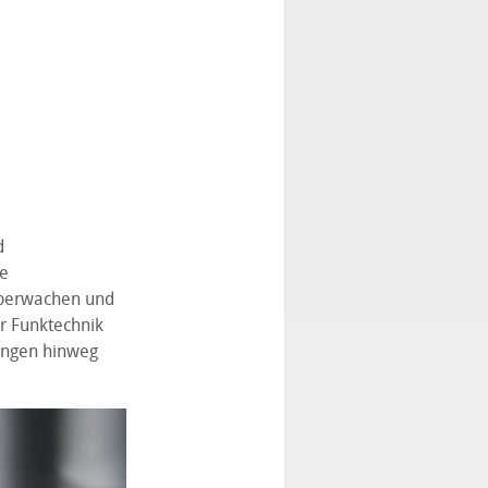
d
re
überwachen und
r Funktechnik
ungen hinweg