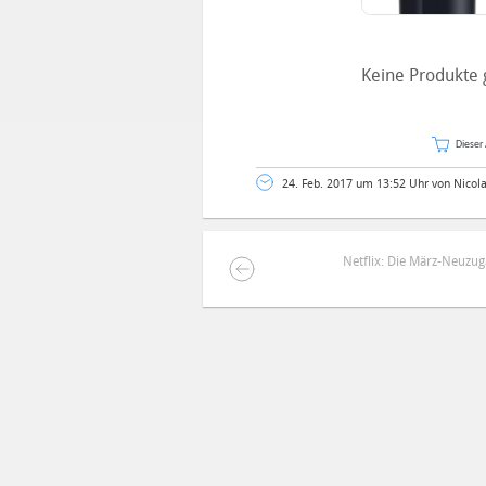
Keine Produkte 
Dieser 
24. Feb. 2017 um 13:52 Uhr von Nicol
Netflix: Die März-Neuzu
DEINE ANMERKUNG ZUM ARTIKEL
Mit Absendung stimmst du unse