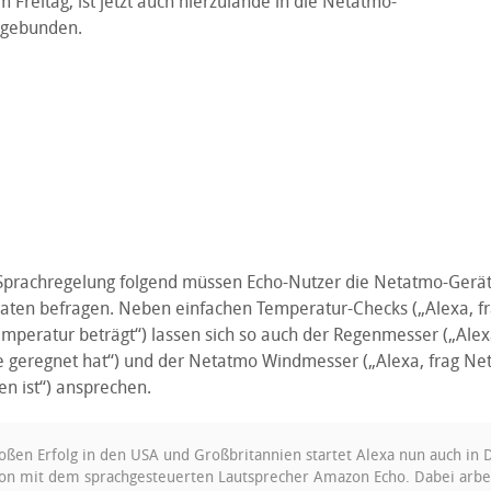
m Freitag, ist jetzt auch hierzulande in die Netatmo-
ingebunden.
Sprachregelung folgend müssen Echo-Nutzer die Netatmo-Gerä
aten befragen. Neben einfachen Temperatur-Checks („Alexa, f
emperatur beträgt“) lassen sich so auch der Regenmesser („Ale
te geregnet hat“) und der Netatmo Windmesser („Alexa, frag Ne
en ist“) ansprechen.
ßen Erfolg in den USA und Großbritannien startet Alexa nun auch in 
on mit dem sprachgesteuerten Lautsprecher Amazon Echo. Dabei arb