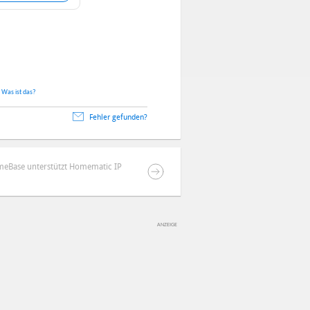
.
Was ist das?
Fehler gefunden?
eBase unterstützt Homematic IP