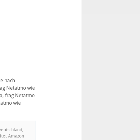
te nach
rag Netatmo wie
xa, frag Netatmo
tatmo wie
Deutschland,
eitet Amazon