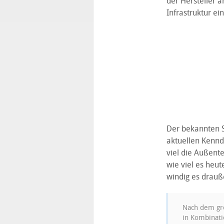
der Hersteller a
Infrastruktur e
Der bekannten 
aktuellen Kennd
viel die Außent
wie viel es heu
windig es drauß
Nach dem gro
in Kombinati