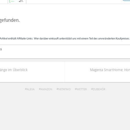
gefunden.
Artikel enthält Affiliate-Links. Wer darüber einkauft unterstützt uns mit einem Teil des unveränderten Kaufpreises
as
gänge im Überblick
Magenta SmartHome: Hom
ALEXA
AMAZON
NETATMO
WETTER
ZUBEHÖR
ren
Datenschutzbestimmungen
zu