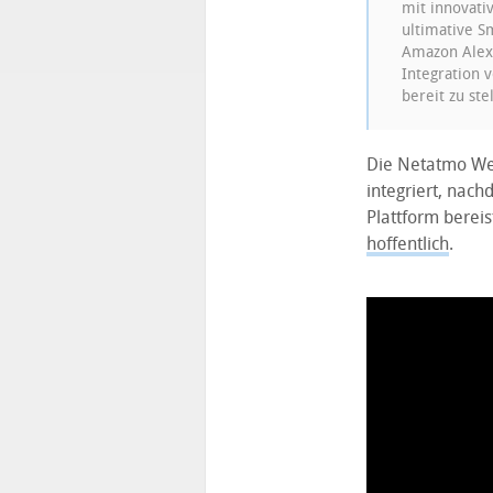
mit innovati
ultimative S
Amazon Alexa
Integration 
bereit zu ste
Die Netatmo Wet
integriert, nac
Plattform berei
hoffentlich
.