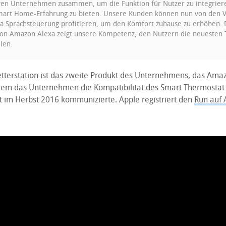
ven Unternehmen zusammen, um die Funktion für Nutzer zu integrier
mart Home-Erfahrung zu bieten. Unsere Kunden können nun von den V
 Sprachsteuerung profitieren, um den Komfort zuhause zu erhöhen. 
von Amazon Alexa zeigt unsere Kompetenz, den Nutzern die neuesten 
llen.
terstation ist das zweite Produkt des Unternehmens, das Ama
hdem das Unternehmen die Kompatibilität des Smart Thermosta
st im Herbst 2016 kommunizierte. Apple registriert den
Run auf 