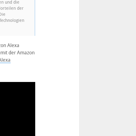
en und die
orteilen der
Die
Technologien
zon Alexa
t mit der Amazon
Alexa