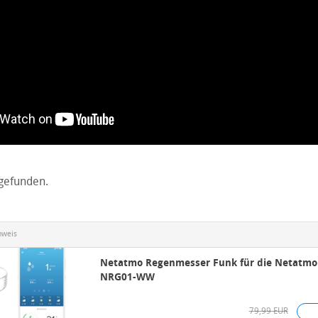
gefunden.
nweis
Netatmo Regenmesser Funk für die Netatmo 
NRG01-WW
79,99 EUR