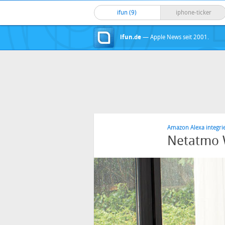
ifun (9)
iphone-ticker
ifun.de
— Apple News seit 2001.
Amazon Alexa integrie
Netatmo W