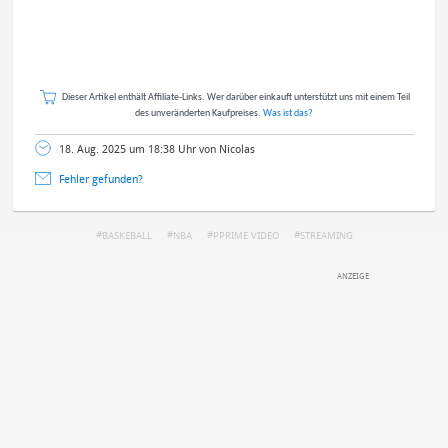
Dieser Artikel enthält Affiliate-Links. Wer darüber einkauft unterstützt uns mit einem Teil
des unveränderten Kaufpreises.
Was ist das?
18. Aug. 2025 um 18:38 Uhr von Nicolas
Fehler gefunden?
BASKEBALL
NBA
PPRIME VIDEO
STREAMING
DEINE ANMERKUNG ZUM ARTIKEL
Mit Absendung stimmst du unseren
Datenschutzbestimmungen
zu