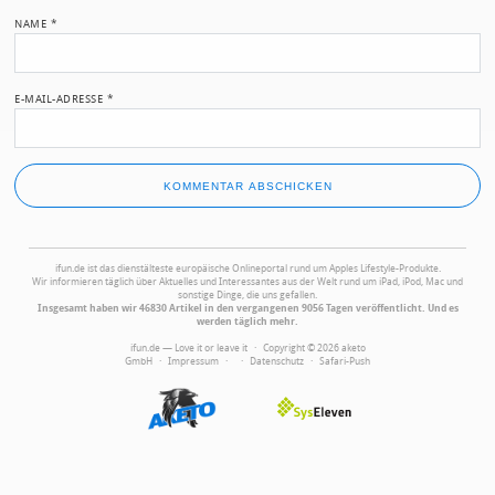
NAME
*
E-MAIL-ADRESSE
*
ifun.de ist das dienstälteste europäische Onlineportal rund um Apples Lifestyle-Produkte.
Wir informieren täglich über Aktuelles und Interessantes aus der Welt rund um iPad, iPod, Mac und
sonstige Dinge, die uns gefallen.
Insgesamt haben wir 46830 Artikel in den vergangenen 9056 Tagen veröffentlicht. Und es
werden täglich mehr.
ifun.de — Love it or leave it · Copyright © 2026 aketo
GmbH ·
Impressum
·
·
Datenschutz
·
Safari-Push