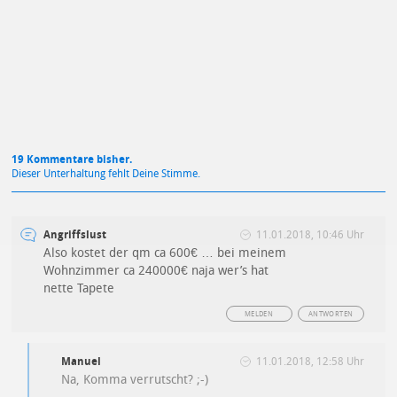
Mit Absendung stimmst du unseren
Datenschutzbestimmungen
zu
19 Kommentare bisher.
Dieser Unterhaltung fehlt Deine Stimme.
Angriffslust
11.01.2018, 10:46 Uhr
Also kostet der qm ca 600€ … bei meinem
Wohnzimmer ca 240000€ naja wer’s hat
nette Tapete
MELDEN
ANTWORTEN
Manuel
11.01.2018, 12:58 Uhr
Na, Komma verrutscht? ;-)