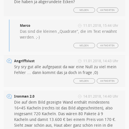
Die haben ja abgerundete Ecken?
MELDEN
ANTWORTEN
Marco
11.01.2018, 15:44 Uhr
Das sind die kleinen „Quadrate“, die im Text erwähnt
werden. ;-)
MELDEN
ANTWORTEN
Angriffslust
11.01.2018, 14:43 Uhr
Sry sry gut alle aufgepasst da war eine Null zu viel mein
Fehler … dann kommt das ja doch in frage ;0)
MELDEN
ANTWORTEN
Ironman 2.0
14.01.2018, 14:40 Uhr
Die auf dem Bild gezeigte Wand enthält mindestens
16×45 Kacheln (rechts ist das Bild abgeschnitten), also
insgesamt 720 Kacheln. Das wären 80 Pakete á 9
Kacheln und damit 13.600 € bei einem Preis von 170 €.
Sieht zwar schön aus, Haut aber ganz schön rein in die