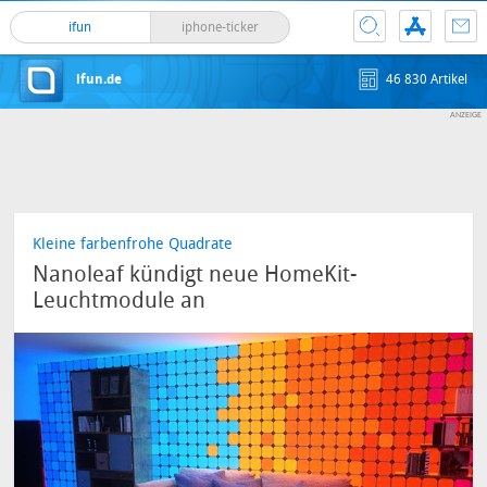
ifun
iphone-ticker
ifun.de
46 830 Artikel
Kleine farbenfrohe Quadrate
Nanoleaf kündigt neue HomeKit-
Leuchtmodule an