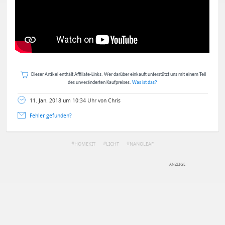
Dieser Artikel enthält Affiliate-Links. Wer darüber einkauft unterstützt uns mit einem Teil
des unveränderten Kaufpreises.
Was ist das?
11. Jan. 2018 um 10:34 Uhr von Chris
Fehler gefunden?
HOMEKIT
LICHT
NANOLEAF
DEINE ANMERKUNG ZUM ARTIKEL