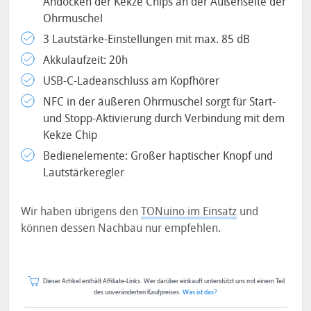
Andocken der Kekze Chips an der Außenseite der
Ohrmuschel
3 Lautstärke-Einstellungen mit max. 85 dB
Akkulaufzeit: 20h
USB-C-Ladeanschluss am Kopfhörer
NFC in der äußeren Ohrmuschel sorgt für Start-
und Stopp-Aktivierung durch Verbindung mit dem
Kekze Chip
Bedienelemente: Großer haptischer Knopf und
Lautstärkeregler
Wir haben übrigens den
TONuino im Einsatz
und
können dessen Nachbau nur empfehlen.
Dieser Artikel enthält Affiliate-Links. Wer darüber einkauft unterstützt uns mit einem Teil
des unveränderten Kaufpreises.
Was ist das?