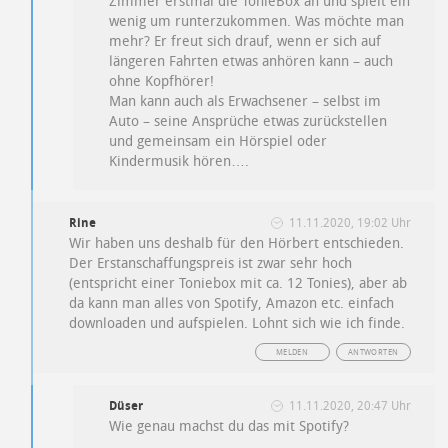
Zimmer erstmal die TonieBox an und spielt ein
wenig um runterzukommen. Was möchte man
mehr? Er freut sich drauf, wenn er sich auf
längeren Fahrten etwas anhören kann – auch
ohne Kopfhörer!
Man kann auch als Erwachsener – selbst im
Auto – seine Ansprüche etwas zurückstellen
und gemeinsam ein Hörspiel oder
Kindermusik hören….
Rine
11.11.2020, 19:02 Uhr
Wir haben uns deshalb für den Hörbert entschieden.
Der Erstanschaffungspreis ist zwar sehr hoch
(entspricht einer Toniebox mit ca. 12 Tonies), aber ab
da kann man alles von Spotify, Amazon etc. einfach
downloaden und aufspielen. Lohnt sich wie ich finde.
MELDEN
ANTWORTEN
Düser
11.11.2020, 20:47 Uhr
Wie genau machst du das mit Spotify?