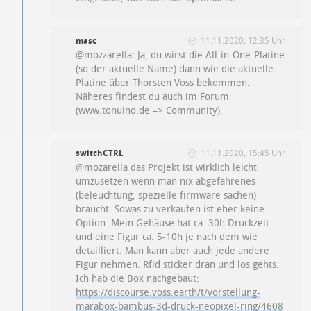
masc
11.11.2020, 12:35 Uhr
@mozzarella: Ja, du wirst die All-in-One-Platine
(so der aktuelle Name) dann wie die aktuelle
Platine über Thorsten Voss bekommen.
Näheres findest du auch im Forum
(www.tonuino.de –> Community).
switchCTRL
11.11.2020, 15:45 Uhr
@mozarella das Projekt ist wirklich leicht
umzusetzen wenn man nix abgefahrenes
(beleuchtung, spezielle firmware sachen)
braucht. Sowas zu verkaufen ist eher keine
Option. Mein Gehäuse hat ca. 30h Druckzeit
und eine Figur ca. 5-10h je nach dem wie
detailliert. Man kann aber auch jede andere
Figur nehmen. Rfid sticker dran und los gehts.
Ich hab die Box nachgebaut:
https://discourse.voss.earth/t/vorstellung-
marabox-bambus-3d-druck-neopixel-ring/4608