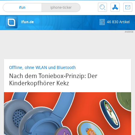
ifun
iphone-ticker
ifun.de
46 830 Artikel
Offline, ohne WLAN und Bluetooth
Nach dem Toniebox-Prinzip: Der
Kinderkopfhörer Kekz