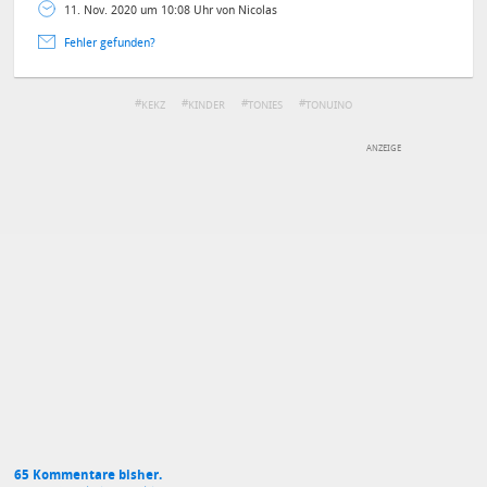
11. Nov. 2020 um 10:08 Uhr von Nicolas
Fehler gefunden?
KEKZ
KINDER
TONIES
TONUINO
DEINE ANMERKUNG ZUM ARTIKEL
Mit Absendung stimmst du unseren
Datenschutzbestimmungen
zu
65 Kommentare bisher.