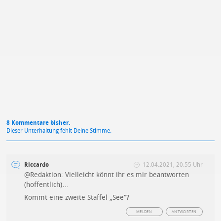
Mit Absendung stimmst du unseren
Datenschutzbestimmungen
zu
8 Kommentare bisher.
Dieser Unterhaltung fehlt Deine Stimme.
Riccardo
12.04.2021, 20:55 Uhr
@Redaktion: Vielleicht könnt ihr es mir beantworten
(hoffentlich)…
Kommt eine zweite Staffel „See“?
MELDEN
ANTWORTEN