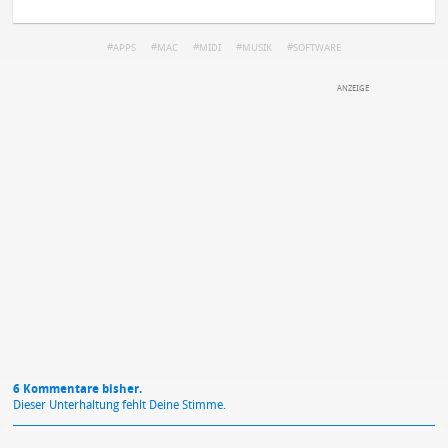
APPS
MAC
MIDI
MUSIK
SOFTWARE
DEINE ANMERKUNG ZUM ARTIKEL
Mit Absendung stimmst du unseren
Datenschutzbestimmungen
zu
6 Kommentare bisher.
Dieser Unterhaltung fehlt Deine Stimme.