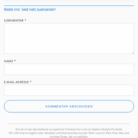
Redet mit. Seid nett zueinander!
KOMMENTAR
*
NAME
*
E-MAIL-ADRESSE
*
ifun.de ist das dienstälteste europäische Onlineportal rund um Apples Lifestyle-Produkte.
Wir informieren täglich über Aktuelles und Interessantes aus der Welt rund um iPad, iPod, Mac und
sonstige Dinge, die uns gefallen.