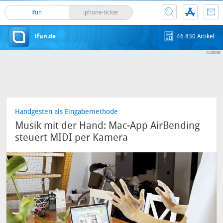
ifun
iphone-ticker
ifun.de
46 830 Artikel
Handgesten als Eingabemethode
Musik mit der Hand: Mac-App AirBending
steuert MIDI per Kamera