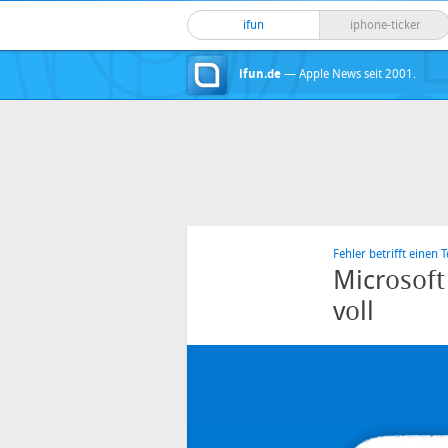
ifun
iphone-ticker
ifun.de
— Apple News seit 2001.
Fehler betrifft einen T
Microsoft
voll