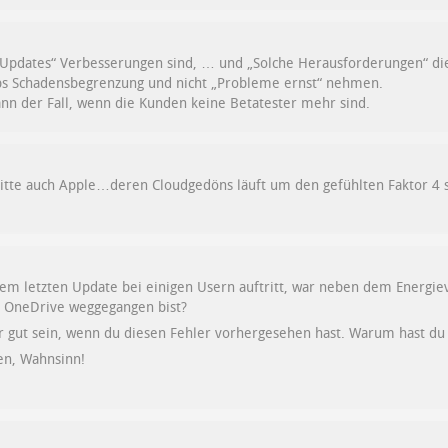
 Updates“ Verbesserungen sind, … und „Solche Herausforderungen“ d
pps Schadensbegrenzung und nicht „Probleme ernst“ nehmen.
dann der Fall, wenn die Kunden keine Betatester mehr sind.
itte auch Apple…deren Cloudgedöns läuft um den gefühlten Faktor 4 sc
 dem letzten Update bei einigen Usern auftritt, war neben dem Energ
n OneDrive weggegangen bist?
hr gut sein, wenn du diesen Fehler vorhergesehen hast. Warum hast du
en, Wahnsinn!