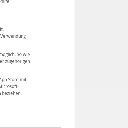
hilfe.
t.
g Verwendung
möglich. So wie
der zugehörigen
App Store mit
Microsoft-
n beziehen.