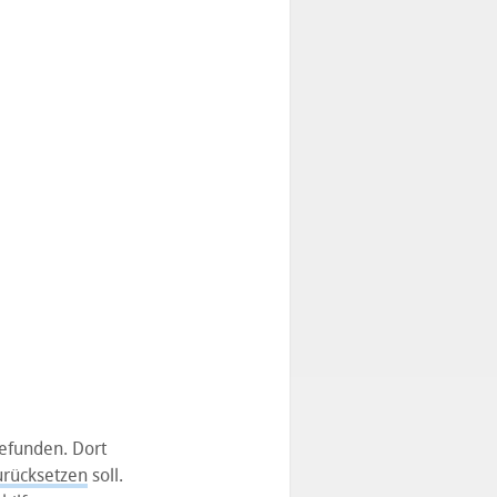
efunden. Dort
urücksetzen
soll.