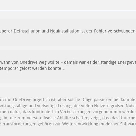
uberer Deinstallation und Neuinstallation ist der Fehler verschwunden
dwann von Onedrive weg wollte – damals war es der ständige Energie
 temporär gelöst werden konnte…
em mit OneDrive ärgerlich ist, aber solche Dinge passieren bei kompl
leistungsfähige und vielseitige Lösung, die vielen Nutzern großen Nutz
eichen dafür, dass kontinuierlich Verbesserungen vorgenommen werden.
 gibt, die zumindest teilweise Abhilfe schaffen, zeigt, dass das Unt
e Herausforderungen gehören zur Weiterentwicklung moderner Software