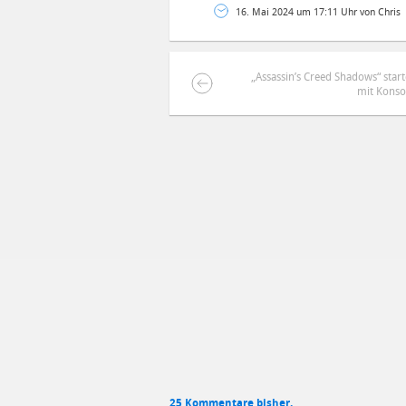
16. Mai 2024 um 17:11 Uhr von Chris
„Assassin’s Creed Shadows“ start
mit Konso
DEINE ANMERKUNG ZUM ARTIKEL
Mit Absendung stimmst du unse
25 Kommentare bisher.