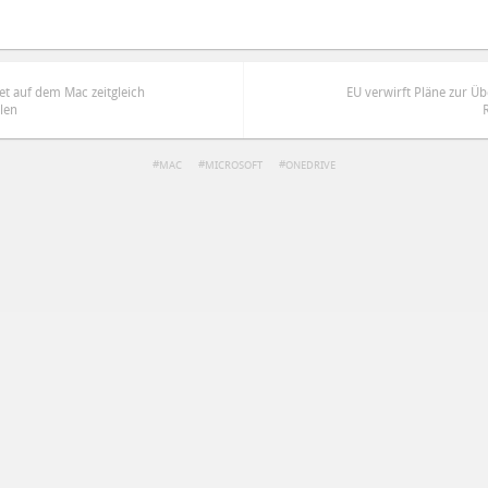
et auf dem Mac zeitgleich
EU verwirft Pläne zur Ü
len
MAC
MICROSOFT
ONEDRIVE
ren
Datenschutzbestimmungen
zu