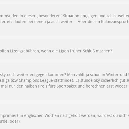
mmst den in dieser „besonderen“ Situation entgegen und zahlst weit
ter etc. laufen bei denen ja auch weiter… Aber diesen Kulanzanspruch
 vollen Lizenzgebühren, wenn die Ligen früher Schluß machen?
sky noch weiter entgegen kommen? Man zahlt ja schon in Winter-un
liga bzw Champions League stattfindet. Es stünde Sky sicherlich gut zu 
 mal nur den halben Preis fürs Sportpaket und berechnen erst wieder v
mprimiert in englischen Wochen nachgeholt werden, würdest du dich
rde, oder?