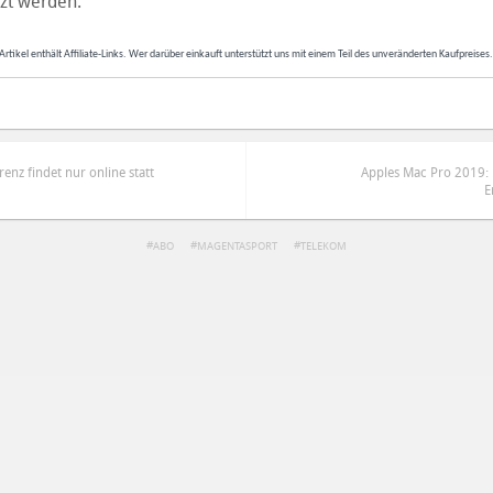
zt werden.
Artikel enthält Affiliate-Links. Wer darüber einkauft unterstützt uns mit einem Teil des unveränderten Kaufpreises
nz findet nur online statt
Apples Mac Pro 2019: 
E
ABO
MAGENTASPORT
TELEKOM
ren
Datenschutzbestimmungen
zu