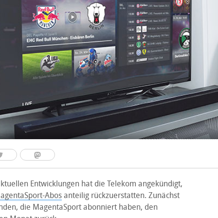
aktuellen Entwicklungen hat die Telekom angekündigt,
agentaSport-Abos
anteilig rückzuerstatten. Zunächst
unden, die MagentaSport abonniert haben, den