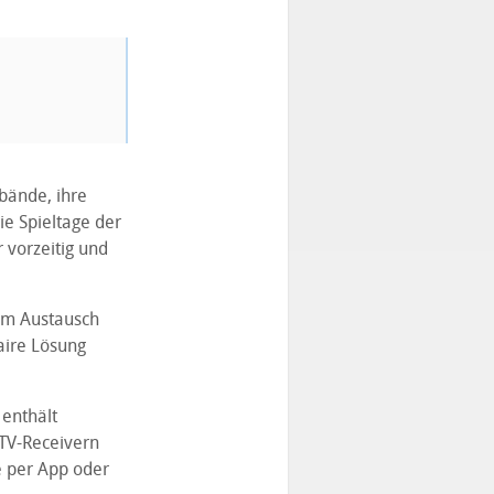
bände, ihre
e Spieltage der
 vorzeitig und
tem Austausch
aire Lösung
enthält
TV-Receivern
e per App oder