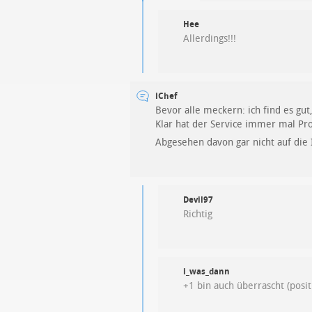
Hee
Allerdings!!!
iChef
Bevor alle meckern: ich find es gu
Klar hat der Service immer mal Pro
Abgesehen davon gar nicht auf die
Devil97
Richtig
i_was_dann
+1 bin auch überrascht (posit