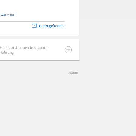
.
Was ist das?
Fehler gefunden?
Eine haarsträubende Support-
rfahrung