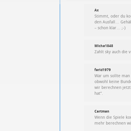
Ax
Stimmt, oder du ko
den Ausfall… Gehäl
– schon klar… ;-)
Micha1848
Zahlt sky auch die
farid1979
War um sollte man 
obwohl keine Bundes
wir berechnen jetzt
hat“.
Cartman
Wenn die Spiele ko
mehr berechnen wü