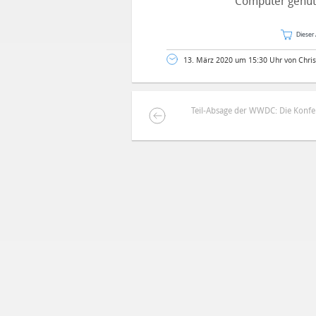
Computer genut
Dieser 
13. März 2020 um 15:30 Uhr von Chris
Teil-Absage der WWDC: Die Konfere
DEINE ANMERKUNG ZUM ARTIKEL
Mit Absendung stimmst du unse