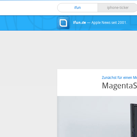
ifun
iphone-ticker
ifun.de
— Apple News seit 2001.
Zunächst für einen M
MagentaSp