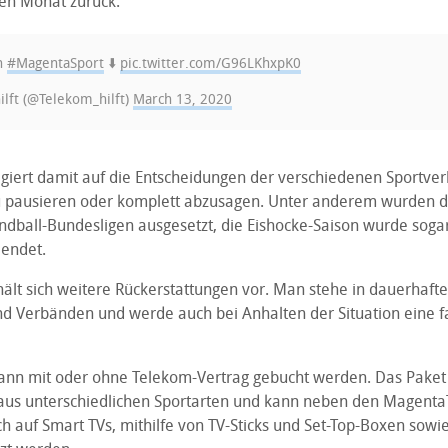
nen Monat zurück.
n
#MagentaSport
⬇️
pic.twitter.com/G96LKhxpK0
lft (@Telekom_hilft)
March 13, 2020
giert damit auf die Entscheidungen der verschiedenen Sportver
pausieren oder komplett abzusagen. Unter anderem wurden di
ndball-Bundesligen ausgesetzt, die Eishocke-Saison wurde sogar
endet.
ält sich weitere Rückerstattungen vor. Man stehe in dauerhaf
nd Verbänden und werde auch bei Anhalten der Situation eine f
nn mit oder ohne Telekom-Vertrag gebucht werden. Das Paket 
us unterschiedlichen Sportarten und kann neben den Magenta
h auf Smart TVs, mithilfe von TV-Sticks und Set-Top-Boxen sowi