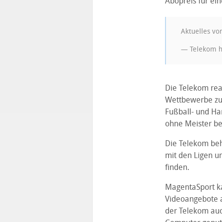
Abopreis für ei
Aktuelles vo
— Telekom hi
Die Telekom rea
Wettbewerbe zu 
Fußball- und Ha
ohne Meister be
Die Telekom beh
mit den Ligen u
finden.
MagentaSport ka
Videoangebote a
der Telekom auc