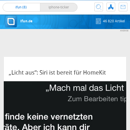
ifun (8)
iphone-ticker
ifun.de
46 820 Artikel
„Licht aus“: Siri ist bereit für HomeKit