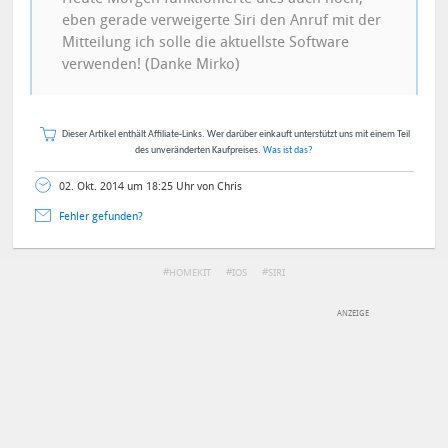
eben gerade verweigerte Siri den Anruf mit der
Mitteilung ich solle die aktuellste Software
verwenden! (Danke Mirko)
Dieser Artikel enthält Affiliate-Links. Wer darüber einkauft unterstützt uns mit einem Teil
des unveränderten Kaufpreises.
Was ist das?
02. Okt. 2014 um 18:25 Uhr von Chris
Fehler gefunden?
HOMEKIT
IOS
SIRI
DEINE ANMERKUNG ZUM ARTIKEL
Mit Absendung stimmst du unseren