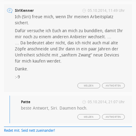
SiriKenner
05.10.2014, 11:49 Uhr
Ich (Siri) freue mich, wenn Ihr meinen Arbeitsplatz
sichert.
Dafür versuche ich Euch an mich zu bunddlen, damit Ihr
mir noch zu einem anderen Anbieter wechselt. …
… Da bedeutet aber nicht, das ich nicht auch mal alte
Zöpfe anschneide und Ihr dann in ein paar Jahren der
Unfreiheit schlicht mit „sanftem Zwang“ neue Devices
für mich kaufen werdet.
Danke.
:-9
MELDEN
ANTWORTEN
Patte
05.10.2014, 21:07 Uhr
beste Antwort, Siri. Daumen hoch.
MELDEN
ANTWORTEN
Redet mit. Seid nett zueinander!