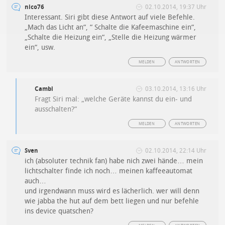
nico76
02.10.2014, 19:37 Uhr
Interessant. Siri gibt diese Antwort auf viele Befehle.
„Mach das Licht an“, “ Schalte die Kafeemaschine ein“,
„Schalte die Heizung ein“, „Stelle die Heizung wärmer
ein“, usw.
MELDEN
ANTWORTEN
Cambi
03.10.2014, 13:16 Uhr
Fragt Siri mal: „welche Geräte kannst du ein- und
ausschalten?“
MELDEN
ANTWORTEN
Sven
02.10.2014, 22:14 Uhr
ich (absoluter technik fan) habe nich zwei hände… mein
lichtschalter finde ich noch… meinen kaffeeautomat
auch…
und irgendwann muss wird es lächerlich. wer will denn
wie jabba the hut auf dem bett liegen und nur befehle
ins device quatschen?