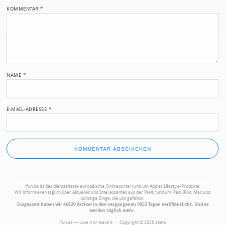
KOMMENTAR
*
NAME
*
E-MAIL-ADRESSE
*
ifun.de ist das dienstälteste europäische Onlineportal rund um Apples Lifestyle-Produkte.
Wir informieren täglich über Aktuelles und Interessantes aus der Welt rund um iPad, iPod, Mac und
sonstige Dinge, die uns gefallen.
Insgesamt haben wir 46820 Artikel in den vergangenen 9053 Tagen veröffentlicht. Und es
werden täglich mehr.
ifun.de — Love it or leave it · Copyright © 2026 aketo