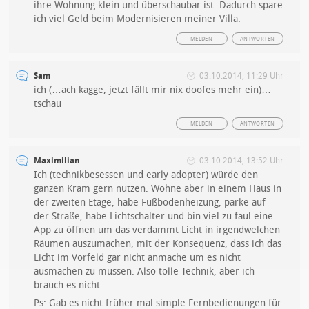
ihre Wohnung klein und überschaubar ist. Dadurch spare
ich viel Geld beim Modernisieren meiner Villa.
MELDEN
ANTWORTEN
Sam
03.10.2014, 11:29 Uhr
ich (…ach kagge, jetzt fällt mir nix doofes mehr ein)…
tschau
MELDEN
ANTWORTEN
Maximilian
03.10.2014, 13:52 Uhr
Ich (technikbesessen und early adopter) würde den
ganzen Kram gern nutzen. Wohne aber in einem Haus in
der zweiten Etage, habe Fußbodenheizung, parke auf
der Straße, habe Lichtschalter und bin viel zu faul eine
App zu öffnen um das verdammt Licht in irgendwelchen
Räumen auszumachen, mit der Konsequenz, dass ich das
Licht im Vorfeld gar nicht anmache um es nicht
ausmachen zu müssen. Also tolle Technik, aber ich
brauch es nicht.
Ps: Gab es nicht früher mal simple Fernbedienungen für