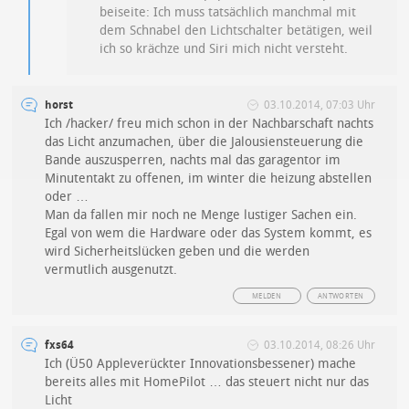
beiseite: Ich muss tatsächlich manchmal mit
dem Schnabel den Lichtschalter betätigen, weil
ich so krächze und Siri mich nicht versteht.
horst
03.10.2014, 07:03 Uhr
Ich /hacker/ freu mich schon in der Nachbarschaft nachts
das Licht anzumachen, über die Jalousiensteuerung die
Bande auszusperren, nachts mal das garagentor im
Minutentakt zu offenen, im winter die heizung abstellen
oder …
Man da fallen mir noch ne Menge lustiger Sachen ein.
Egal von wem die Hardware oder das System kommt, es
wird Sicherheitslücken geben und die werden
vermutlich ausgenutzt.
MELDEN
ANTWORTEN
fxs64
03.10.2014, 08:26 Uhr
Ich (Ü50 Appleverückter Innovationsbessener) mache
bereits alles mit HomePilot … das steuert nicht nur das
Licht