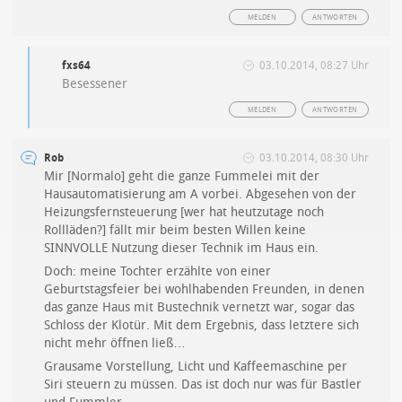
MELDEN
ANTWORTEN
fxs64
03.10.2014, 08:27 Uhr
Besessener
MELDEN
ANTWORTEN
Rob
03.10.2014, 08:30 Uhr
Mir [Normalo] geht die ganze Fummelei mit der
Hausautomatisierung am A vorbei. Abgesehen von der
Heizungsfernsteuerung [wer hat heutzutage noch
Rollläden?] fällt mir beim besten Willen keine
SINNVOLLE Nutzung dieser Technik im Haus ein.
Doch: meine Tochter erzählte von einer
Geburtstagsfeier bei wohlhabenden Freunden, in denen
das ganze Haus mit Bustechnik vernetzt war, sogar das
Schloss der Klotür. Mit dem Ergebnis, dass letztere sich
nicht mehr öffnen ließ…
Grausame Vorstellung, Licht und Kaffeemaschine per
Siri steuern zu müssen. Das ist doch nur was für Bastler