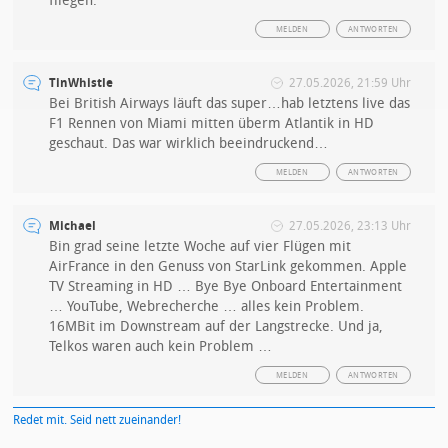
fliegen.
MELDEN
ANTWORTEN
TinWhistle
27.05.2026, 21:59 Uhr
Bei British Airways läuft das super…hab letztens live das
F1 Rennen von Miami mitten überm Atlantik in HD
geschaut. Das war wirklich beeindruckend…
MELDEN
ANTWORTEN
Michael
27.05.2026, 23:13 Uhr
Bin grad seine letzte Woche auf vier Flügen mit
AirFrance in den Genuss von StarLink gekommen. Apple
TV Streaming in HD … Bye Bye Onboard Entertainment
… YouTube, Webrecherche … alles kein Problem.
16MBit im Downstream auf der Langstrecke. Und ja,
Telkos waren auch kein Problem …
MELDEN
ANTWORTEN
Redet mit. Seid nett zueinander!