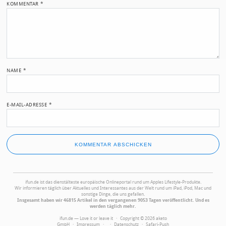
KOMMENTAR
*
NAME
*
E-MAIL-ADRESSE
*
ifun.de ist das dienstälteste europäische Onlineportal rund um Apples Lifestyle-Produkte.
Wir informieren täglich über Aktuelles und Interessantes aus der Welt rund um iPad, iPod, Mac und
sonstige Dinge, die uns gefallen.
Insgesamt haben wir 46815 Artikel in den vergangenen 9053 Tagen veröffentlicht. Und es
werden täglich mehr.
ifun.de — Love it or leave it · Copyright © 2026 aketo
GmbH ·
Impressum
·
·
Datenschutz
·
Safari-Push