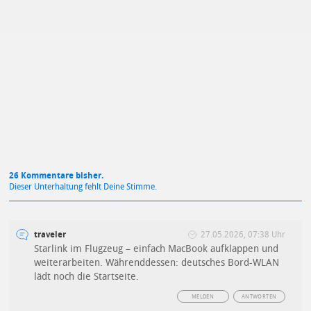
Mit Absendung stimmst du unseren
Datenschutzbestimmungen
zu
26 Kommentare bisher.
Dieser Unterhaltung fehlt Deine Stimme.
traveler
27.05.2026, 07:38 Uhr
Starlink im Flugzeug – einfach MacBook aufklappen und
weiterarbeiten. Währenddessen: deutsches Bord-WLAN
lädt noch die Startseite.
MELDEN
ANTWORTEN