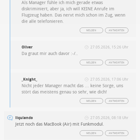
Als Manager fühle ich mich gerade etwas
diskriminiert, aber ja, ich will KEINE Anrufe im
Flugzeug haben. Das nervt mich schon im Zug, wenn
die alle telefonieren.
MELDEN
ANTWORTEN
Oliver
27.05.2026, 15:26 Uhr
Da graut mir auch davor :-/..
MELDEN
ANTWORTEN
_Knight_
27.05.2026, 17:06 Uhr
Nicht jeder Manager macht das … keine Sorge, uns
stört das meistens genau so sehr, wie dich!
MELDEN
ANTWORTEN
liquiando
27.05.2026, 08:18 Uhr
Jetzt noch das MacBook (Air) mit Funkmodul.
MELDEN
ANTWORTEN