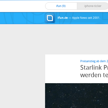
ifun (9)
iphone-ticker
ifun.de
— Apple News seit 2001.
Preisanstieg ab dem 2
Starlink P
werden te