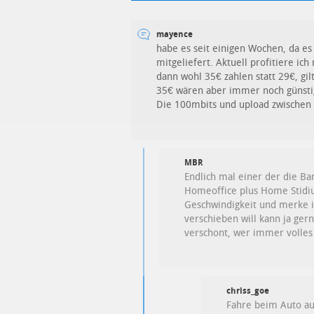
mayence
habe es seit einigen Wochen, da es
mitgeliefert. Aktuell profitiere i
dann wohl 35€ zahlen statt 29€, g
35€ wären aber immer noch günstig
Die 100mbits und upload zwischen 
MBR
Endlich mal einer der die Ban
Homeoffice plus Home Stidium
Geschwindigkeit und merke i
verschieben will kann ja ger
verschont, wer immer volles R
chriss_goe
Fahre beim Auto auc