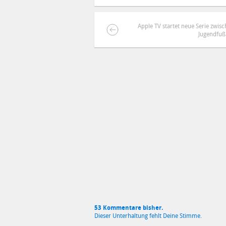
Apple TV startet neue Serie zwi
Jugendfuß
DEINE ANMERKUNG ZUM ARTIKEL
Mit Absendung stimmst du unse
53 Kommentare bisher.
Dieser Unterhaltung fehlt Deine Stimme.