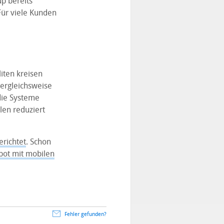
p bereits
Für viele Kunden
liten kreisen
ergleichsweise
die Systeme
len reduziert
erichtet
. Schon
ot mit mobilen
Fehler gefunden?