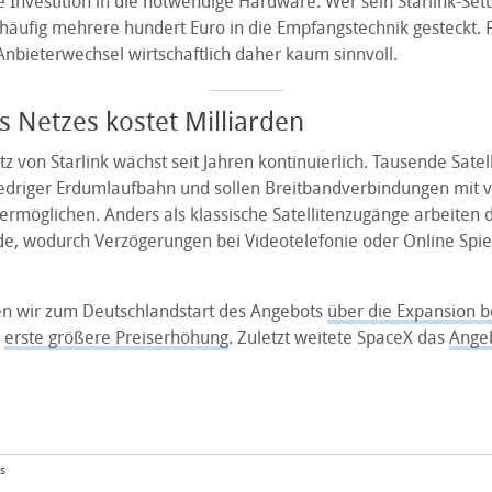
Investition in die notwendige Hardware. Wer sein Starlink-Setu
 häufig mehrere hundert Euro in die Empfangstechnik gesteckt. 
 Anbieterwechsel wirtschaftlich daher kaum sinnvoll.
 Netzes kostet Milliarden
tz von Starlink wächst seit Jahren kontinuierlich. Tausende Satel
iedriger Erdumlaufbahn und sollen Breitbandverbindungen mit v
ermöglichen. Anders als klassische Satellitenzugänge arbeiten 
de, wodurch Verzögerungen bei Videotelefonie oder Online Spie
en wir zum Deutschlandstart des Angebots
über die Expansion b
e
erste größere Preiserhöhung
. Zuletzt weitete SpaceX das
Angeb
s