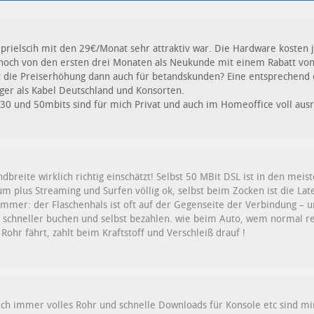
 prielscih mit den 29€/Monat sehr attraktiv war. Die Hardware kosten 
ch noch von den ersten drei Monaten als Neukunde mit einem Rabatt vo
ilt die Preiserhöhung dann auch für betandskunden? Eine entsprechend
er als Kabel Deutschland und Konsorten.
30 und 50mbits sind für mich Privat und auch im Homeoffice voll aus
dbreite wirklich richtig einschätzt! Selbst 50 MBit DSL ist in den mei
 plus Streaming und Surfen völlig ok, selbst beim Zocken ist die Lat
mmer: der Flaschenhals ist oft auf der Gegenseite der Verbindung – 
n schneller buchen und selbst bezahlen. wie beim Auto, wem normal re
ohr fährt, zahlt beim Kraftstoff und Verschleiß drauf !
h immer volles Rohr und schnelle Downloads für Konsole etc sind mir 