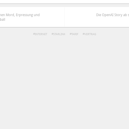
schen Mord, Erpressung und
Die OpenAI Story ab 
ball
INTERNET
STARLINK
TARIF
VERTRAG
ren
Datenschutzbestimmungen
zu