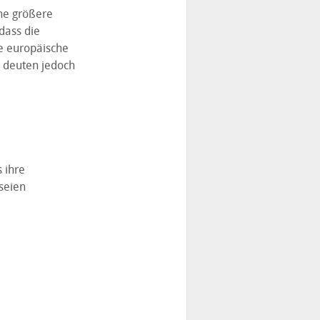
ne größere
dass die
ne europäische
 deuten jedoch
 ihre
seien