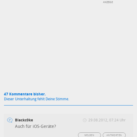
DEINE ANMERKUNG ZUM ARTIKEL
Mit Absendung stimmst du unseren
Datenschutzbestimmungen
zu
47 Kommentare bisher.
Dieser Unterhaltung fehlt Deine Stimme.
Blackc0ke
29.08.2012, 07:24 Uhr
Auch für iOS-Geräte?
MELDEN
ANTWORTEN