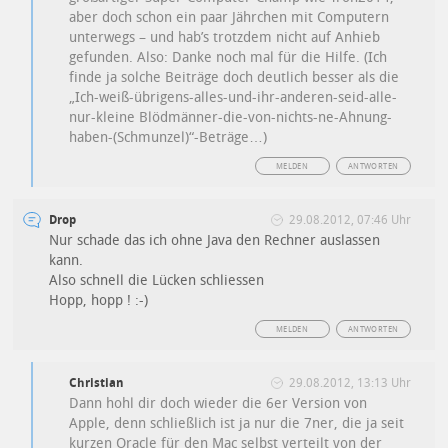
aber doch schon ein paar Jährchen mit Computern
unterwegs – und hab’s trotzdem nicht auf Anhieb
gefunden. Also: Danke noch mal für die Hilfe. (Ich
finde ja solche Beiträge doch deutlich besser als die
„Ich-weiß-übrigens-alles-und-ihr-anderen-seid-alle-
nur-kleine Blödmänner-die-von-nichts-ne-Ahnung-
haben-(Schmunzel)“-Beträge…)
MELDEN
ANTWORTEN
Drop
29.08.2012, 07:46 Uhr
Nur schade das ich ohne Java den Rechner auslassen
kann.
Also schnell die Lücken schliessen
Hopp, hopp ! :-)
MELDEN
ANTWORTEN
Christian
29.08.2012, 13:13 Uhr
Dann hohl dir doch wieder die 6er Version von
Apple, denn schließlich ist ja nur die 7ner, die ja seit
kurzen Oracle für den Mac selbst verteilt von der