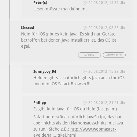
Peter(s)
29.08.2012, 15:37 Uhr
Lesen müsste man können…
iStrassi
29.08.2012, 08:35 Uhr
Nein für iOS gibt es kein Java. Es sind nur Geräte
betroffen bei denen Java installiert ist, das OS ist
egal.
MELDEN
ANTWORTEN
Sunnyboy_94
30.08.2012, 15:33 Uhr
Helden gibts… natürlich gibts Java auch für iOS
und den iOS Safari-Browser!!!
Philipp
30.08.2012, 21:21 Uhr
Es gibt kein Java für iOS du Held (facepalm)
Safari unterstützt natürlich JavaScript, das hat
aber nichts als den Namensausschnitt mit Java
zu tun.. Siehe z.B.:
http://www.webmaster-
eye.de/Ja.....tikel.html