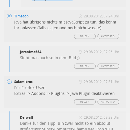
Timecop
29.08.2012, 07:24 Uhr
Java hat übrigens nichts mit JavaScript zu tun, das könnt
ihr anlassen (falls es jemand noch nicht wusste).
MELDEN
ANTWORTEN
Jeronimo654
29.08.2012, 07:26 Uhr
Sieht man auch so in dem Bild ;)
MELDEN
ANTWORTEN
Salamibrot
29.08.2012, 07:31 Uhr
Für Firefox-User:
Extras -> Addons -> PlugIns -> Java Plugin deaktivieren
MELDEN
ANTWORTEN
Derwall
29.08.2012, 09:23 Uhr
Danke für den Tipp! Bin zwar nicht so ein absolut
großartiger Super-Computer-Champ wie Tron2014,