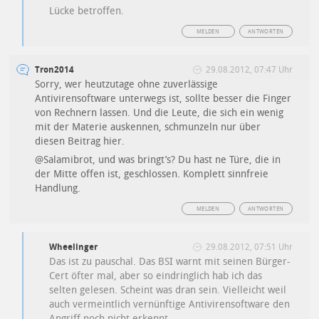
Lücke betroffen.
MELDEN
ANTWORTEN
Tron2014
29.08.2012, 07:47 Uhr
Sorry, wer heutzutage ohne zuverlässige
Antivirensoftware unterwegs ist, sollte besser die Finger
von Rechnern lassen. Und die Leute, die sich ein wenig
mit der Materie auskennen, schmunzeln nur über
diesen Beitrag hier.
@Salamibrot, und was bringt’s? Du hast ne Türe, die in
der Mitte offen ist, geschlossen. Komplett sinnfreie
Handlung.
MELDEN
ANTWORTEN
Wheelinger
29.08.2012, 07:51 Uhr
Das ist zu pauschal. Das BSI warnt mit seinen Bürger-
Cert öfter mal, aber so eindringlich hab ich das
selten gelesen. Scheint was dran sein. Vielleicht weil
auch vermeintlich vernünftige Antivirensoftware den
Angriff noch nicht erkennt.