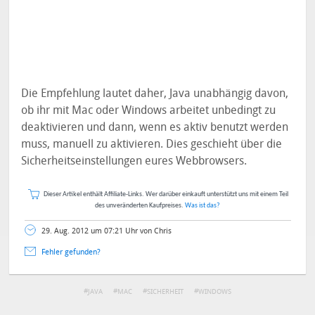
Die Empfehlung lautet daher, Java unabhängig davon,
ob ihr mit Mac oder Windows arbeitet unbedingt zu
deaktivieren und dann, wenn es aktiv benutzt werden
muss, manuell zu aktivieren. Dies geschieht über die
Sicherheitseinstellungen eures Webbrowsers.
Dieser Artikel enthält Affiliate-Links. Wer darüber einkauft unterstützt uns mit einem Teil
des unveränderten Kaufpreises.
Was ist das?
29. Aug. 2012 um 07:21 Uhr von Chris
Fehler gefunden?
JAVA
MAC
SICHERHEIT
WINDOWS