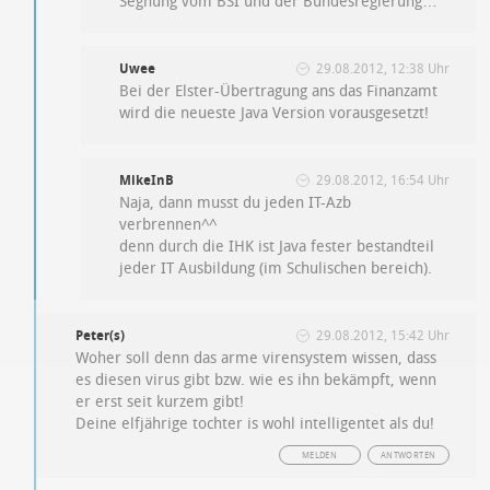
Segnung vom BSI und der Bundesregierung…
Uwee
29.08.2012, 12:38 Uhr
Bei der Elster-Übertragung ans das Finanzamt
wird die neueste Java Version vorausgesetzt!
MikeInB
29.08.2012, 16:54 Uhr
Naja, dann musst du jeden IT-Azb
verbrennen^^
denn durch die IHK ist Java fester bestandteil
jeder IT Ausbildung (im Schulischen bereich).
Peter(s)
29.08.2012, 15:42 Uhr
Woher soll denn das arme virensystem wissen, dass
es diesen virus gibt bzw. wie es ihn bekämpft, wenn
er erst seit kurzem gibt!
Deine elfjährige tochter is wohl intelligentet als du!
MELDEN
ANTWORTEN