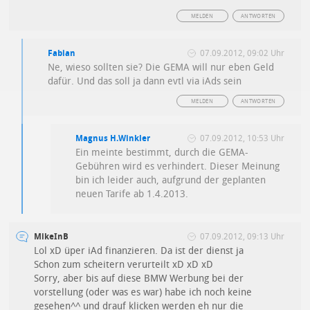
MELDEN
ANTWORTEN
Fabian
07.09.2012, 09:02 Uhr
Ne, wieso sollten sie? Die GEMA will nur eben Geld
dafür. Und das soll ja dann evtl via iAds sein
MELDEN
ANTWORTEN
Magnus H.Winkler
07.09.2012, 10:53 Uhr
Ein meinte bestimmt, durch die GEMA-
Gebühren wird es verhindert. Dieser Meinung
bin ich leider auch, aufgrund der geplanten
neuen Tarife ab 1.4.2013.
MikeInB
07.09.2012, 09:13 Uhr
Lol xD üper iAd finanzieren. Da ist der dienst ja
Schon zum scheitern verurteilt xD xD xD
Sorry, aber bis auf diese BMW Werbung bei der
vorstellung (oder was es war) habe ich noch keine
gesehen^^ und drauf klicken werden eh nur die