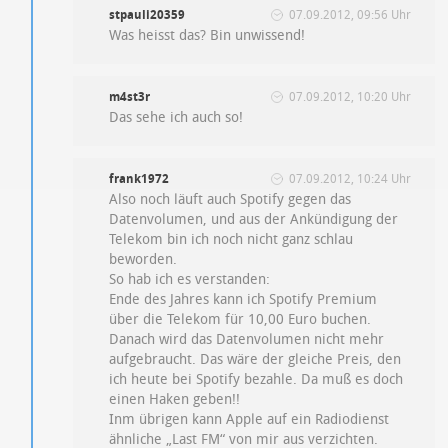
stpauli20359
07.09.2012, 09:56 Uhr
Was heisst das? Bin unwissend!
m4st3r
07.09.2012, 10:20 Uhr
Das sehe ich auch so!
frank1972
07.09.2012, 10:24 Uhr
Also noch läuft auch Spotify gegen das
Datenvolumen, und aus der Ankündigung der
Telekom bin ich noch nicht ganz schlau
beworden.
So hab ich es verstanden:
Ende des Jahres kann ich Spotify Premium
über die Telekom für 10,00 Euro buchen.
Danach wird das Datenvolumen nicht mehr
aufgebraucht. Das wäre der gleiche Preis, den
ich heute bei Spotify bezahle. Da muß es doch
einen Haken geben!!
Inm übrigen kann Apple auf ein Radiodienst
ähnliche „Last FM“ von mir aus verzichten.