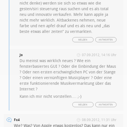
nicht denke) werden sie sich so etwas wie die
gesten/siri steuerung raus suchen und es als total
neu und innovativ verkaufen. Mehr kann apple ja
nicht mehr wirklich. Altbackenes nehmen, neue
farbe und nen apfel drauf und es als neu und „das
beste etwas aller zeiten“ zu vermarkten.
MELDEN
ANTWORTEN
Jo
07.09.2012, 14:16 Uhr
Du meinst was wirklich neues ? Wie ein
fensterbasiertes GUI ? Oder die Einbindung der Maus
? Oder nen ersten erschwinglichen PC von der Stange
? Oder einen vernünftigen Musicplayer ? Oder eine
erste funktionierende Musikvermarktung über das
Internet ?
Kann ich mir nicht vorstellen…. ;-)
MELDEN
ANTWORTEN
Fx4
08.09.2012, 11:31 Uhr
Wie? Was? Von Apple etwas kostenlos? Das kann nur ein