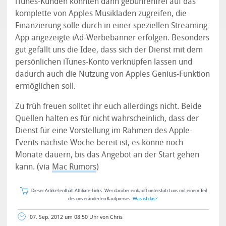
iTunes-Kunden könnten dann gebührenfrei auf das
komplette von Apples Musikladen zugreifen, die
Finanzierung solle durch in einer speziellen Streaming-
App angezeigte iAd-Werbebanner erfolgen. Besonders
gut gefällt uns die Idee, dass sich der Dienst mit dem
persönlichen iTunes-Konto verknüpfen lassen und
dadurch auch die Nutzung von Apples Genius-Funktion
ermöglichen soll.
Zu früh freuen solltet ihr euch allerdings nicht. Beide
Quellen halten es für nicht wahrscheinlich, dass der
Dienst für eine Vorstellung im Rahmen des Apple-
Events nächste Woche bereit ist, es könne noch
Monate dauern, bis das Angebot an der Start gehen
kann. (via
Mac Rumors
)
Dieser Artikel enthält Affiliate-Links. Wer darüber einkauft unterstützt uns mit einem Teil
des unveränderten Kaufpreises.
Was ist das?
07. Sep. 2012 um 08:50 Uhr von Chris