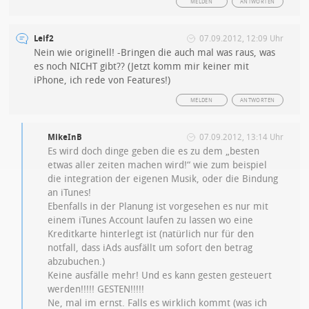
MELDEN
ANTWORTEN
Leif2
07.09.2012, 12:09 Uhr
Nein wie originell! -Bringen die auch mal was raus, was
es noch NICHT gibt?? (Jetzt komm mir keiner mit
iPhone, ich rede von Features!)
MELDEN
ANTWORTEN
MikeInB
07.09.2012, 13:14 Uhr
Es wird doch dinge geben die es zu dem „besten
etwas aller zeiten machen wird!“ wie zum beispiel
die integration der eigenen Musik, oder die Bindung
an iTunes!
Ebenfalls in der Planung ist vorgesehen es nur mit
einem iTunes Account laufen zu lassen wo eine
Kreditkarte hinterlegt ist (natürlich nur für den
notfall, dass iAds ausfällt um sofort den betrag
abzubuchen.)
Keine ausfälle mehr! Und es kann gesten gesteuert
werden!!!!! GESTEN!!!!!
Ne, mal im ernst. Falls es wirklich kommt (was ich