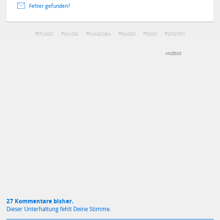
Fehler gefunden?
ITUNES
MUSIK
PANDORA
RADIO
RDIO
SPOTIFY
STREAMING
DEINE ANMERKUNG ZUM ARTIKEL
Mit Absendung stimmst du unseren
Datenschutzbestimmungen
zu
27 Kommentare bisher.
Dieser Unterhaltung fehlt Deine Stimme.