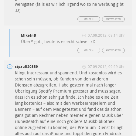
wenigsten (falls es wirllich irgend wo so ne werbung gibt
:D)
MELDEN
ANTWORTEN
MikeInB
07.09.2012, 09:14 Uhr
Über* gott, heute is es echt schwer xD
MELDEN
ANTWORTEN
stpauli20359
07.09.2012, 09:29 Uhr
Klingt interessant und spannend. Und kostenlos wird es
schon sein müssen, ob Kunden von den anderen
Diensten abzugreifen. Habe gestern mal nach langer
Überlegung Spotify Premium getestet und muss sagen,
dass ich es schon sehr gut finde. Ich habe es eine Zeit
lang kostenlos – also mit den Werbeeinspielern und
Bannern – auf dem Mac getestet und fand das da schon
ganz gut am Rechner neben meiner eigenen Musik über
iTunesMatch auf eine noch größere Musikbibliothek
online zugreifen zu können, der Premium-Dienst bringt
alles auch auf das iPhone und toppt den guten Eindruck