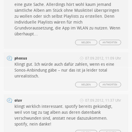
eine gute Sache. Allerdings hört wohl kaum jemand
sämtliche Alben am Stück ohne Musiktitel überspringen
zu wollen oder sich selbst Playlists zu erstellen. Denn
individuelle Playlists wären für mich
Grundvoraussetzung, die App im WLAN zu nutzen. Wenn
überhaupt…
MELDEN
ANTWORTEN
phoxus
07.09.2012, 11:09 Uhr
Klingt gut. Ich würde auch dafür zahlen, wenn es eine
Sonos-Anbindung gäbe – nur das ist ja leider total
unrealistisch.
MELDEN
ANTWORTEN
oluv
07.09.2012, 11:37 Uhr
klingt wirklich interessant. spotify bereits gekündigt,
weil von tag zu tag alben aus deren datenbank
verschwunden sind, anstatt neue dazuzukommen.
spotify, nein danke!