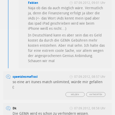
Fabian
07.09.2012, 09:01 Uhr
Naja ob das da auch möglich wäre. Vermutlich
ja, denn die Finanzierung erfolgt ja über die
iAds (<- das Wort iAds kennt mein ipad aber
das ipad iPad geschrieben wird wie beim
iPhone weiß es nicht…)
In Deutschland kann es aber sein das es Geld
kostet da durch die GEMA Gebühren mehr
kosten entstehen. Aber mal sehn. Ich halte das
für eine extrem coole Sache, vor allem wegen
der angesprochenen Genius Anbindung.
Schauen wir mal
spaetzlesmafiosi
07.09.2012, 08:57 Uhr
so eine art itunes match unlimited, würde mir gefallen
(:
MELDEN
ANTWORTEN
Dk
07.09.2012, 08:58 Uhr
Die GEMA wird es schon zu verhindern wissen.