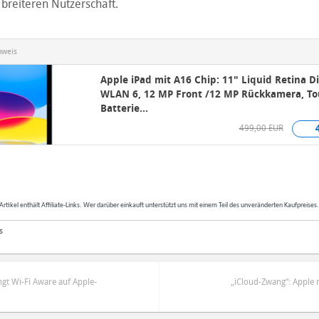
breiteren Nutzerschaft.
nweis
Apple iPad mit A16 Chip: 11" Liquid Retina Di
WLAN 6, 12 MP Front /12 MP Rückkamera, To
Batterie...
499,00 EUR
Artikel enthält Affiliate-Links. Wer darüber einkauft unterstützt uns mit einem Teil des unveränderten Kaufpreises
s
ngt Wi-Fi Aware auf Apple-
„iCloud-Zwang“: Apple 