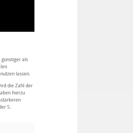
 günstiger als
alen
 nutzen lassen.
rd die Zahl der
aben hierzu
sstärkeren
der 5.