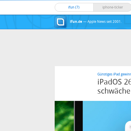
ifun (7)
iphone-ticker
ifun.de
— Apple News seit 2001.
Günstiges iPad gewinn
iPadOS 26
schwäche