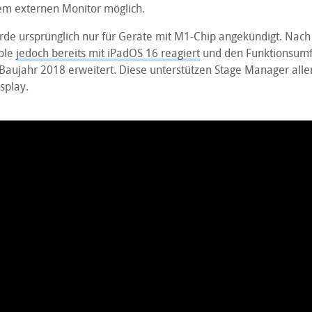
em externen Monitor möglich.
de ursprünglich nur für Geräte mit M1-Chip angekündigt. Nach K
ple
jedoch bereits mit iPadOS 16 reagiert
und den Funktionsumf
Baujahr 2018 erweitert. Diese unterstützen Stage Manager aller
splay.