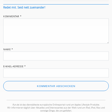
Redet mit. Seid nett zueinander!
KOMMENTAR
*
NAME
*
E-MAIL-ADRESSE
*
ifun.de ist das dienstälteste europäische Onlineportal rund um Apples Lifestyle-Produkte.
Wir informieren täglich über Aktuelles und Interessantes aus der Welt rund um iPad, iPod, Mac und
sonstige Dinge, die uns gefallen.