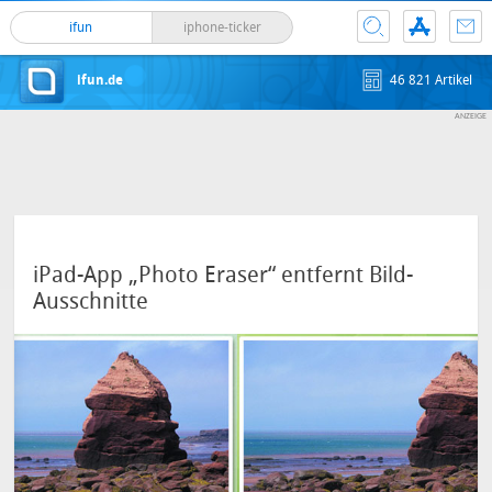
ifun
iphone-ticker
ifun.de
46 821 Artikel
iPad-App „Photo Eraser“ entfernt Bild-
Ausschnitte