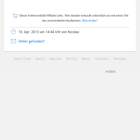
Dieser Artikel enthält Affiliate-Links. Wer darüber einkauft unterstützt uns mit einem Teil
des unveränderten Kaufpreises.
Was ist das?
10. Apr. 2013 um 14:44 Uhr von Nicolas
Fehler gefunden?
APP STORE
APPS
BILDER
FOTOS
IPAD
KAMERA
SPAREN
TIPP
DEINE ANMERKUNG ZUM ARTIKEL
Mit Absendung stimmst du unseren
Datenschutzbestimmungen
zu