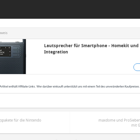
nweis
Lautsprecher für Smartphone - Homekit und 
Integration
Artikel enthält Affiliate-Links. Wer darüber einkauft unterstützt uns mit einem Teil des unveränderten Kaufpreises
spakete für die Nintendo
maxdome und ProSieben
mit 