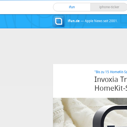
ifun
iphone-ticker
ifun.de
— Apple News seit 2001.
"Bis zu 15 HomeKit-S
Invoxia T
HomeKit-