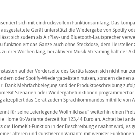
räsentiert sich mit eindrucksvollem Funktionsumfang. Das komp
 ausgestattete Gerät unterstützt die Wiedergabe von Spotify od
ässt sich zudem als AirPlay- und Bluetooth-Lautsprecher verw
 funktioniert das Ganze auch ohne Steckdose, dem Hersteller 
s zu drei Wochen lang, bei aktivem Musik-Streaming hält der Akk
nstasten auf der Vorderseite des Geräts lassen sich nicht nur z
endern oder Spotify-Wiedergabelisten nutzen, sondern dienen a
r. Dank Mehrfachbelegung sind der Produktbeschreibung zufolg
omeKit-Szenarien oder Wiedergabefunktionen programmierbar.
g akzeptiert das Gerät zudem Sprachkommandos mithilfe von 
ennt für seine „eierlegende Wollmilchsau“ weiterhin einen Prei
die HomeKit-Variante derzeit für 123,44 Euro an. Achtet bei an
s die HomeKit-Funktion in der Beschreibung erwähnt wird, es gi
 einer älteren und günstigeren Variante mit weniger Funktionen