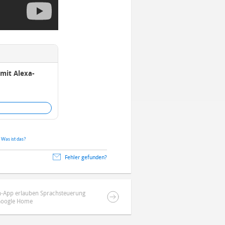
mit Alexa-
.
Was ist das?
Fehler gefunden?
-App erlauben Sprachsteuerung
Google Home