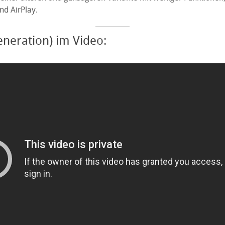
d AirPlay.
Generation) im Video: