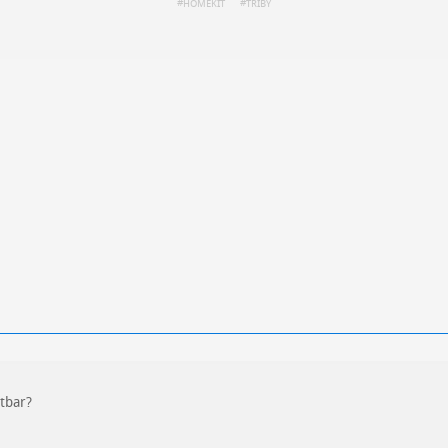
HOMEKIT
TRIBY
ren
Datenschutzbestimmungen
zu
tbar?