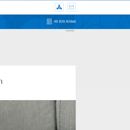
46 830 Artikel
n