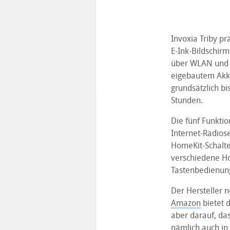
Invoxia Triby p
E-Ink-Bildschirm
über WLAN und l
eigebautem Akku
grundsätzlich bi
Stunden.
Die fünf Funktio
Internet-Radios
HomeKit-Schalte
verschiedene H
Tastenbedienun
Der Hersteller n
Amazon
bietet 
aber darauf, das
nämlich auch in