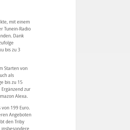
akte, mit einem
er Tunein-Radio
enden. Dank
zufolge
u bis zu 3
um Starten von
uch als
e bis zu 15
 Ergänzend zur
Amazon Alexa.
s von 199 Euro.
deren Angeboten
bt den Triby
, insbesondere