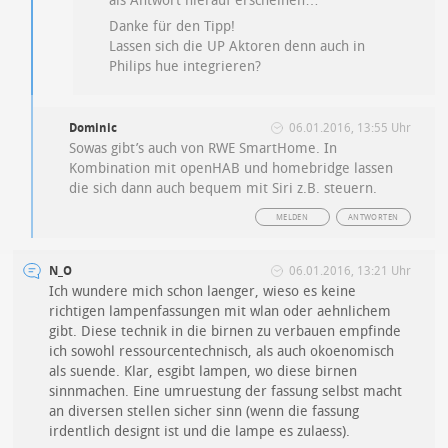
als Antwort hierauf erscheinen…
Danke für den Tipp!
Lassen sich die UP Aktoren denn auch in
Philips hue integrieren?
Dominic
06.01.2016, 13:55 Uhr
Sowas gibt’s auch von RWE SmartHome. In
Kombination mit openHAB und homebridge lassen
die sich dann auch bequem mit Siri z.B. steuern.
MELDEN
ANTWORTEN
N_O
06.01.2016, 13:21 Uhr
Ich wundere mich schon laenger, wieso es keine
richtigen lampenfassungen mit wlan oder aehnlichem
gibt. Diese technik in die birnen zu verbauen empfinde
ich sowohl ressourcentechnisch, als auch okoenomisch
als suende. Klar, esgibt lampen, wo diese birnen
sinnmachen. Eine umruestung der fassung selbst macht
an diversen stellen sicher sinn (wenn die fassung
irdentlich designt ist und die lampe es zulaess).