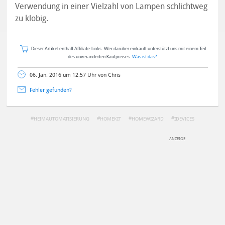
Verwendung in einer Vielzahl von Lampen schlichtweg
zu klobig.
Dieser Artikel enthält Affiliate-Links. Wer darüber einkauft unterstützt uns mit einem Teil
des unveränderten Kaufpreises.
Was ist das?
06. Jan. 2016 um 12:57 Uhr von Chris
Fehler gefunden?
HEIMAUTOMATISIERUNG
HOMEKIT
HOMEWIZARD
IDEVICES
SMARTHOME
DEINE ANMERKUNG ZUM ARTIKEL
Mit Absendung stimmst du unseren
Datenschutzbestimmungen
zu