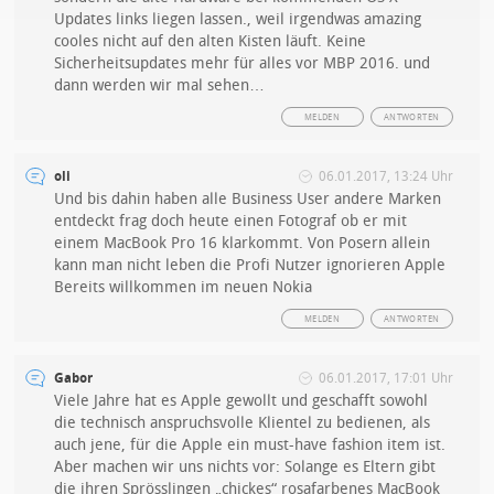
Updates links liegen lassen., weil irgendwas amazing
cooles nicht auf den alten Kisten läuft. Keine
Sicherheitsupdates mehr für alles vor MBP 2016. und
dann werden wir mal sehen…
MELDEN
ANTWORTEN
oli
06.01.2017, 13:24 Uhr
Und bis dahin haben alle Business User andere Marken
entdeckt frag doch heute einen Fotograf ob er mit
einem MacBook Pro 16 klarkommt. Von Posern allein
kann man nicht leben die Profi Nutzer ignorieren Apple
Bereits willkommen im neuen Nokia
MELDEN
ANTWORTEN
Gabor
06.01.2017, 17:01 Uhr
Viele Jahre hat es Apple gewollt und geschafft sowohl
die technisch anspruchsvolle Klientel zu bedienen, als
auch jene, für die Apple ein must-have fashion item ist.
Aber machen wir uns nichts vor: Solange es Eltern gibt
die ihren Sprösslingen „chickes“ rosafarbenes MacBook