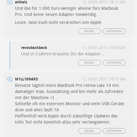
atikalz
05.01.2017, 18:11 Uhr
Und das für 1.000 Euro weniger alleine fürs Macbook
Pro. Und keine neuen Adapter notwendig.
Leute, lasst euch nicht verarschen von Apple.
MELDEN
ANTWORTEN
revosbackback
05.01.2017, 23:00 Uhr
Und in 3 Jahren brauchst DU die Adapter…
MELDEN
ANTWORTEN
M1LL10N4R3
05.01.2017, 18:15 Uhr
Benutze täglich mein MacBook Pro retina Late 14 mit
damaliger max. Ausstattung und bin mehr als zufrieden
mit der Maschine =)
Schließe oft ein externen Monitor und viele USB-Geräte
dran und alles läuft 1A.
Hoffentlich wird Apple durch zukünftige Updates das
tolle Teil nicht künstlich allzu sehr verlangsamen..
MELDEN
ANTWORTEN