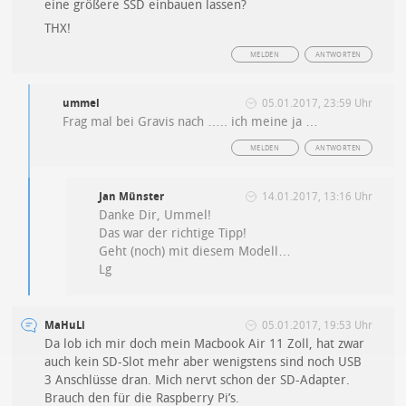
eine größere SSD einbauen lassen?
THX!
MELDEN
ANTWORTEN
ummel
05.01.2017, 23:59 Uhr
Frag mal bei Gravis nach ….. ich meine ja …
MELDEN
ANTWORTEN
Jan Münster
14.01.2017, 13:16 Uhr
Danke Dir, Ummel!
Das war der richtige Tipp!
Geht (noch) mit diesem Modell…
Lg
MaHuLi
05.01.2017, 19:53 Uhr
Da lob ich mir doch mein Macbook Air 11 Zoll, hat zwar
auch kein SD-Slot mehr aber wenigstens sind noch USB
3 Anschlüsse dran. Mich nervt schon der SD-Adapter.
Brauch den für die Raspberry Pi’s.