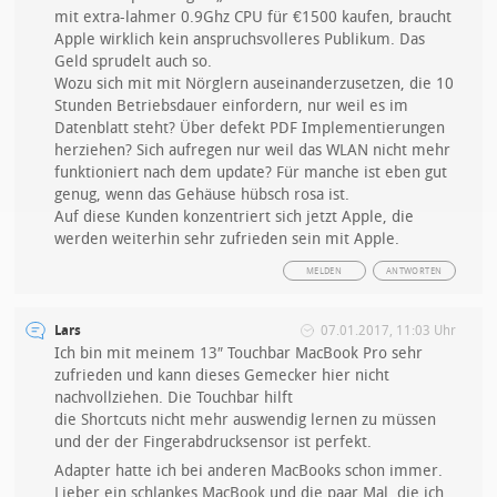
mit extra-lahmer 0.9Ghz CPU für €1500 kaufen, braucht
Apple wirklich kein anspruchsvolleres Publikum. Das
Geld sprudelt auch so.
Wozu sich mit mit Nörglern auseinanderzusetzen, die 10
Stunden Betriebsdauer einfordern, nur weil es im
Datenblatt steht? Über defekt PDF Implementierungen
herziehen? Sich aufregen nur weil das WLAN nicht mehr
funktioniert nach dem update? Für manche ist eben gut
genug, wenn das Gehäuse hübsch rosa ist.
Auf diese Kunden konzentriert sich jetzt Apple, die
werden weiterhin sehr zufrieden sein mit Apple.
MELDEN
ANTWORTEN
Lars
07.01.2017, 11:03 Uhr
Ich bin mit meinem 13″ Touchbar MacBook Pro sehr
zufrieden und kann dieses Gemecker hier nicht
nachvollziehen. Die Touchbar hilft
die Shortcuts nicht mehr auswendig lernen zu müssen
und der der Fingerabdrucksensor ist perfekt.
Adapter hatte ich bei anderen MacBooks schon immer.
Lieber ein schlankes MacBook und die paar Mal, die ich