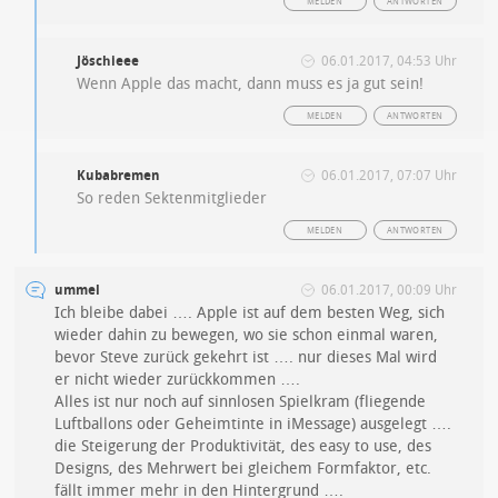
MELDEN
ANTWORTEN
Jöschieee
06.01.2017, 04:53 Uhr
Wenn Apple das macht, dann muss es ja gut sein!
MELDEN
ANTWORTEN
Kubabremen
06.01.2017, 07:07 Uhr
So reden Sektenmitglieder
MELDEN
ANTWORTEN
ummel
06.01.2017, 00:09 Uhr
Ich bleibe dabei …. Apple ist auf dem besten Weg, sich
wieder dahin zu bewegen, wo sie schon einmal waren,
bevor Steve zurück gekehrt ist …. nur dieses Mal wird
er nicht wieder zurückkommen ….
Alles ist nur noch auf sinnlosen Spielkram (fliegende
Luftballons oder Geheimtinte in iMessage) ausgelegt ….
die Steigerung der Produktivität, des easy to use, des
Designs, des Mehrwert bei gleichem Formfaktor, etc.
fällt immer mehr in den Hintergrund ….