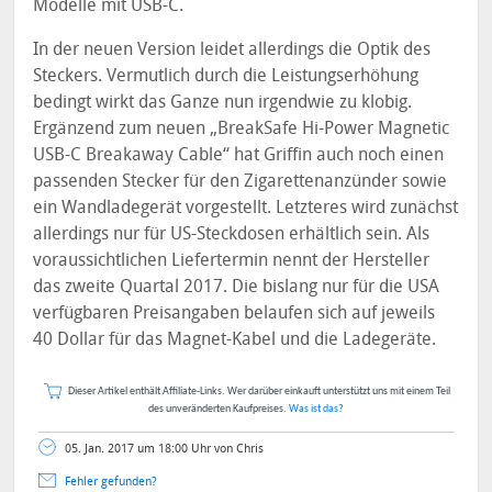
Modelle mit USB-C.
In der neuen Version leidet allerdings die Optik des
Steckers. Vermutlich durch die Leistungserhöhung
bedingt wirkt das Ganze nun irgendwie zu klobig.
Ergänzend zum neuen „BreakSafe Hi-Power Magnetic
USB-C Breakaway Cable“ hat Griffin auch noch einen
passenden Stecker für den Zigarettenanzünder sowie
ein Wandladegerät vorgestellt. Letzteres wird zunächst
allerdings nur für US-Steckdosen erhältlich sein. Als
voraussichtlichen Liefertermin nennt der Hersteller
das zweite Quartal 2017. Die bislang nur für die USA
verfügbaren Preisangaben belaufen sich auf jeweils
40 Dollar für das Magnet-Kabel und die Ladegeräte.
Dieser Artikel enthält Affiliate-Links. Wer darüber einkauft unterstützt uns mit einem Teil
des unveränderten Kaufpreises.
Was ist das?
05. Jan. 2017 um 18:00 Uhr von Chris
Fehler gefunden?