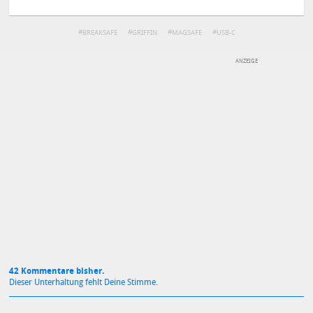
BREAKSAFE
GRIFFIN
MAGSAFE
USB-C
DEINE ANMERKUNG ZUM ARTIKEL
Mit Absendung stimmst du unseren
Datenschutzbestimmungen
zu
42 Kommentare bisher.
Dieser Unterhaltung fehlt Deine Stimme.