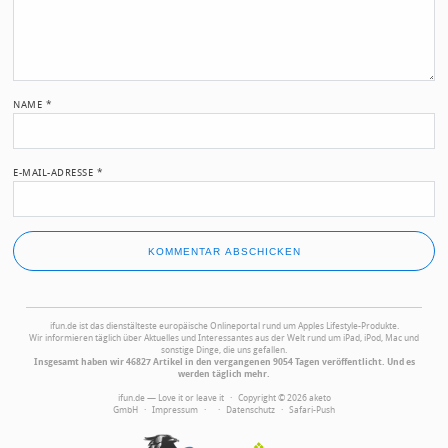
NAME
*
E-MAIL-ADRESSE
*
ifun.de ist das dienstälteste europäische Onlineportal rund um Apples Lifestyle-Produkte.
Wir informieren täglich über Aktuelles und Interessantes aus der Welt rund um iPad, iPod, Mac und
sonstige Dinge, die uns gefallen.
Insgesamt haben wir 46827 Artikel in den vergangenen 9054 Tagen veröffentlicht. Und es
werden täglich mehr.
ifun.de — Love it or leave it · Copyright © 2026 aketo
GmbH ·
Impressum
·
·
Datenschutz
·
Safari-Push