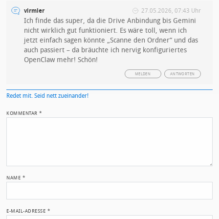
virmler
27.05.2026, 07:43 Uhr
Ich finde das super, da die Drive Anbindung bis Gemini
nicht wirklich gut funktioniert. Es wäre toll, wenn ich
jetzt einfach sagen könnte „Scanne den Ordner“ und das
auch passiert – da bräuchte ich nervig konfiguriertes
OpenClaw mehr! Schön!
MELDEN
ANTWORTEN
Redet mit. Seid nett zueinander!
KOMMENTAR
*
NAME
*
E-MAIL-ADRESSE
*