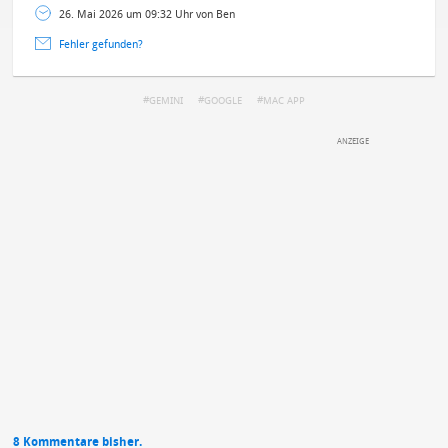
26. Mai 2026 um 09:32 Uhr von Ben
Fehler gefunden?
GEMINI
GOOGLE
MAC APP
DEINE ANMERKUNG ZUM ARTIKEL
Mit Absendung stimmst du unseren
Datenschutzbestimmungen
zu
8 Kommentare bisher.