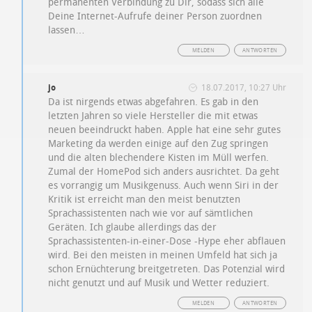
permanenten Verbindung zu Dir, sodass sich alle
Deine Internet-Aufrufe deiner Person zuordnen
lassen…
MELDEN
ANTWORTEN
jo
18.07.2017, 10:27 Uhr
Da ist nirgends etwas abgefahren. Es gab in den
letzten Jahren so viele Hersteller die mit etwas
neuen beeindruckt haben. Apple hat eine sehr gutes
Marketing da werden einige auf den Zug springen
und die alten blechendere Kisten im Müll werfen.
Zumal der HomePod sich anders ausrichtet. Da geht
es vorrangig um Musikgenuss. Auch wenn Siri in der
Kritik ist erreicht man den meist benutzten
Sprachassistenten nach wie vor auf sämtlichen
Geräten. Ich glaube allerdings das der
Sprachassistenten-in-einer-Dose -Hype eher abflauen
wird. Bei den meisten in meinen Umfeld hat sich ja
schon Ernüchterung breitgetreten. Das Potenzial wird
nicht genutzt und auf Musik und Wetter reduziert.
MELDEN
ANTWORTEN