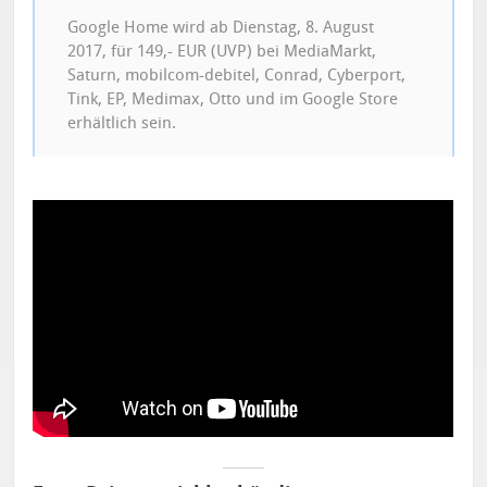
Google Home wird ab Dienstag, 8. August
2017, für 149,- EUR (UVP) bei MediaMarkt,
Saturn, mobilcom-debitel, Conrad, Cyberport,
Tink, EP, Medimax, Otto und im Google Store
erhältlich sein.