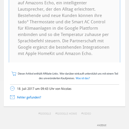
auf Amazons Echo, ein intelligenter
Lautsprecher, der den Alltag erleichtert.
Bestehende und neue Kunden können ihre
tado° Thermostate und die Smart AC Control
für Klimaanlagen in die Google Plattform
einbinden und so die Temperatur zuhause per
Sprachbefehl steuern. Die Partnerschaft mit
Google ergänzt die bestehenden Integrationen
mit Apple HomeKit und Amazon Echo.
Dieser Artikel enthält Affiliate-Links. Wer darüber einkauft unterstützt uns mit einem Teil
des unveränderten Kaufpreises.
Was ist das?
18. Juli 2017 um 09:43 Uhr von Nicolas
Fehler gefunden?
GOOGLE
GOOGLE HOME
VIDEO
DEINE ANMERKUNG ZUM ARTIKEL