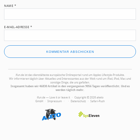
NAME
*
E-MAIL-ADRESSE
*
ifun.de ist das dienstälteste europäische Onlineportal rund um Apples Lifestyle-Produkte.
Wir informieren täglich über Aktuelles und Interessantes aus der Welt rund um iPad, iPod, Mac und
sonstige Dinge, die uns gefallen.
Insgesamt haben wir 46830 Artikel in den vergangenen 9056 Tagen veröffentlicht. Und es
werden täglich mehr.
ifun.de — Love it or leave it · Copyright © 2026 aketo
GmbH ·
Impressum
·
·
Datenschutz
·
Safari-Push