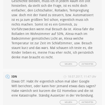
Geschichte bleiben, muss ich in jedem Raum ein Dot
hinstellen, da stellt sich die Frage, ist es nicht doch
einfacher, den Lichtschalter, Rolladen, Tempreglung
usw. doch mit der Hand zu steuern, bzw. Automatisiert
ist es ja zum größten Teil schon, eigentlich muss ich
nichts machen. Somit ist es ein Gimmick, zu
Vorführzwecken wenn mal Besuch da ist. Alexa fahr die
Rolladen im Wohnzimmer auf 50%, Alexa mach im
Badezimmer gemütliches Licht an, Alexa welche
Temperatur ist zur Zeit im Schlafzimmer, usw. Besuch
staunt kurz und das wars. Mal schauen ich teste es, die
Kinder lieben es, meine Frau eher nicht, ich persönlich
denke man braucht es nicht.
MELDEN
ANTWORTEN
ION
18.07.2017, 11:47 Uhr
Etwas OT: Habt ihr eigentlich schon mal über Google
Wifi berichtet, oder kann hier jemand etwas dazu sagen?
Habe nämlich seit kurzem die O2 Homebox und die ist
eine Katastrophe. Ständig Aussetzer in der Verbindung.
MELDEN
ANTWORTEN