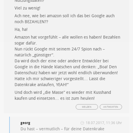
Nutzungsdaten?
Viel zu wenig!
Ach nee, wie bei amazon soll ich das bei Google auch
noch BEZAHLEN??
Ha, ha!
Amazon hat vorgefühlt – alle wollen es haben! Bezahlen
sogar dafür.
Nun rückt Google mit seinem 24/7 Spion nach –
natürlich „günstiger“.
Da wird doch der eine oder andere Entwickler bei
Google in die Hände klatschen und denken: „Boa! Den
Datenschutz haben wir jetzt wohl endlich überwunden!
Hatte ich mir schwieriger vorgestellt… Lasst die
Datenkrake anlaufen, YEAH!“
Und doch wird „die Masse“ es wieder mit Kusshand
kaufen und einsetzen… es ist zum heulen!
MELDEN
ANTWORTEN
georg
18.07.2017, 11:36 Uhr
Du hast – vermutlich – für deine Datenkrake